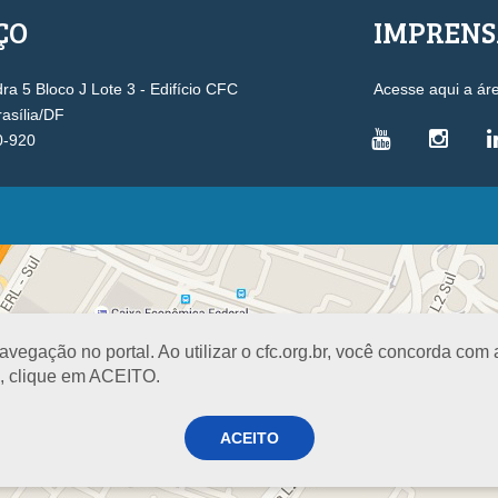
ÇO
IMPREN
a 5 Bloco J Lote 3 - Edifício CFC
Acesse aqui a ár
rasília/DF
0-920
VICE-PRESIDÊNCIAS
Administrativa
L
Controle Interno
D
Desenvolvimento Profissional
R
egação no portal. Ao utilizar o cfc.org.br, você concorda com
Governança e Gestão Estratégica
N
a, clique em ACEITO.
Fiscalização, Ética e Disciplina
I
Técnica
S
Registro
ACEITO
PROJETOS E PROGRAMAS
A
Excelência na Contabilidade
R