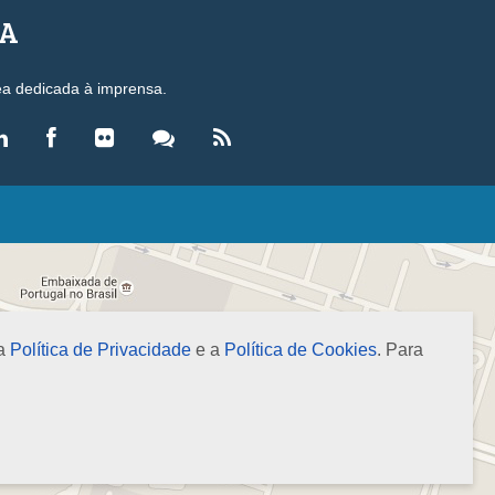
SA
ea dedicada à imprensa.
LEGISLAÇÃO
eis
ecretos-Lei
esoluções
 a
Política de Privacidade
e a
Política de Cookies
. Para
ormas Brasileiras de Contabilidade
nstruções Normativas
úmulas
NOTÍCIAS
gência de Notícias
evista Brasileira de Contabilidade (RBC)