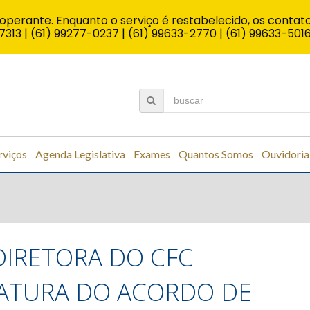
operante. Enquanto o serviço é restabelecido, os contato
7313 | (61) 99277-0237 | (61) 99633-2770 | (61) 99633-501
rviços
Agenda Legislativa
Exames
Quantos Somos
Ouvidoria
 DIRETORA DO CFC
NATURA DO ACORDO DE