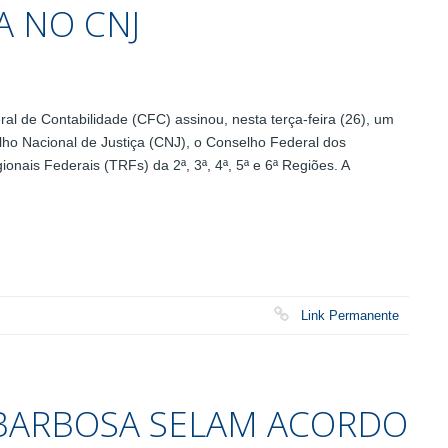
 NO CNJ
 de Contabilidade (CFC) assinou, nesta terça-feira (26), um
ho Nacional de Justiça (CNJ), o Conselho Federal dos
onais Federais (TRFs) da 2ª, 3ª, 4ª, 5ª e 6ª Regiões. A
Link Permanente
I BARBOSA SELAM ACORDO