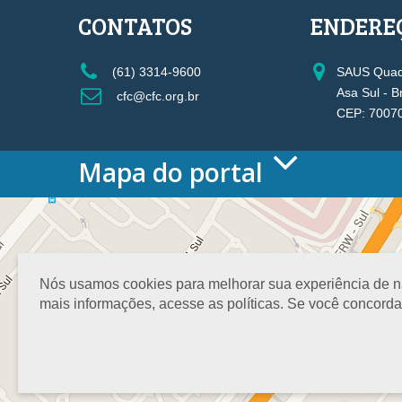
CONTATOS
ENDERE
(61) 3314-9600
SAUS Quadr
Asa Sul - B
cfc@cfc.org.br
CEP: 7007
Mapa do portal
HOME
O CONSELHO
Conselho Diretor
Nossa Sede
Nós usamos cookies para melhorar sua experiência de nav
Planejamento
mais informações, acesse as políticas. Se você concord
Organograma
Medalha João Lyra
Presidentes do CFC – Gestões anteriores
PRESIDÊNCIA
O Presidente