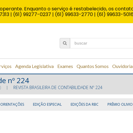
operante. Enquanto o serviço é restabelecido, os contato
7313 | (61) 99277-0237 | (61) 99633-2770 | (61) 99633-501
rviços
Agenda Legislativa
Exames
Quantos Somos
Ouvidoria
de nº 224
)
REVISTA BRASILEIRA DE CONTABILIDADE Nº 224
 ORIENTAÇÕES
EDIÇÃO ESPECIAL
EDIÇÕES DA RBC
PRÊMIO OLIVIO