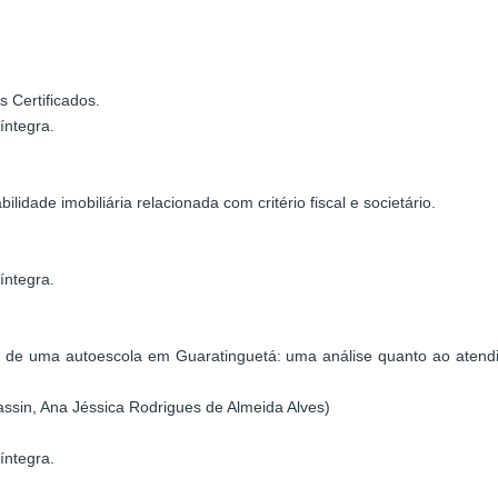
 Certificados.
íntegra.
idade imobiliária relacionada com critério fiscal e societário.
íntegra.
os de uma autoescola em Guaratinguetá: uma análise quanto ao atend
assin, Ana Jéssica Rodrigues de Almeida Alves)
íntegra.