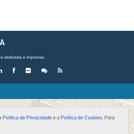
SA
ea dedicada à imprensa.
LEGISLAÇÃO
eis
ecretos-Lei
 a
Política de Privacidade
e a
Política de Cookies
. Para
esoluções
ormas Brasileiras de Contabilidade