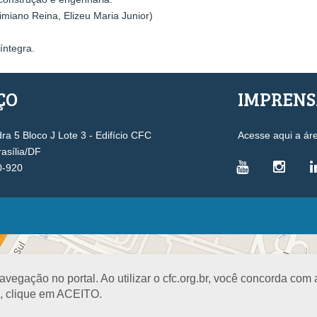
miano Reina, Elizeu Maria Junior)
íntegra.
ÇO
IMPREN
a 5 Bloco J Lote 3 - Edifício CFC
Acesse aqui a ár
rasília/DF
0-920
VICE-PRESIDÊNCIAS
Administrativa
L
Controle Interno
D
egação no portal. Ao utilizar o cfc.org.br, você concorda com
Desenvolvimento Profissional
R
a, clique em ACEITO.
Governança e Gestão Estratégica
N