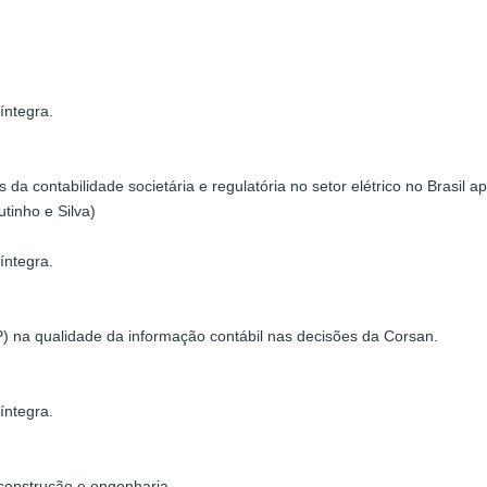
íntegra.
 da contabilidade societária e regulatória no setor elétrico no Brasil
tinho e Silva)
íntegra.
RP) na qualidade da informação contábil nas decisões da Corsan.
íntegra.
 construção e engenharia.