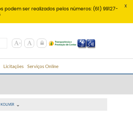
X
s podem ser realizados pelos números: (61) 99127-
6
Licitações
Serviços Online
 KOLIVER