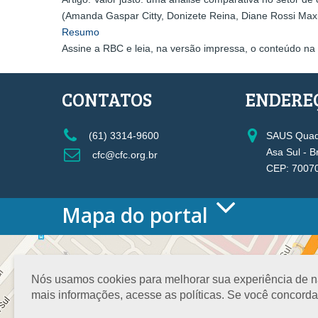
(Amanda Gaspar Citty, Donizete Reina, Diane Rossi Maxi
Resumo
Assine a RBC e leia, na versão impressa, o conteúdo na 
CONTATOS
ENDERE
(61) 3314-9600
SAUS Quadr
Asa Sul - B
cfc@cfc.org.br
CEP: 7007
Mapa do portal
HOME
O CONSELHO
Conselho Diretor
Nós usamos cookies para melhorar sua experiência de nav
Nossa Sede
mais informações, acesse as políticas. Se você concord
Planejamento