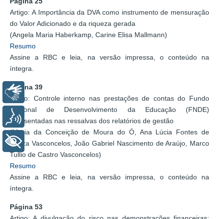
Página 25
Artigo: A Importância da DVA como instrumento de mensuração
do Valor Adicionado e da riqueza gerada
(Angela Maria Haberkamp, Carine Elisa Mallmann)
Resumo
Assine a RBC e leia, na versão impressa, o conteúdo na
íntegra.
Página 39
Libras
Artigo: Controle interno nas prestações de contas do Fundo
Nacional de Desenvolvimento da Educação (FNDE)
Voz
apresentadas nas ressalvas dos relatórios de gestão
(Maria da Conceição de Moura do Ó, Ana Lúcia Fontes de
+ Acessibilidade
Souza Vasconcelos, João Gabriel Nascimento de Araújo, Marco
Tullio de Castro Vasconcelos)
Resumo
Assine a RBC e leia, na versão impressa, o conteúdo na
íntegra.
Página 53
Artigo: A divulgação do risco nas demonstrações financeiras: