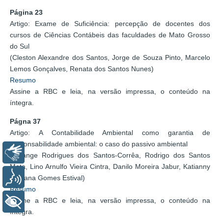
Página 23
Artigo: Exame de Suficiência: percepção de docentes dos
cursos de Ciências Contábeis das faculdades de Mato Grosso
do Sul
(Cleston Alexandre dos Santos, Jorge de Souza Pinto, Marcelo
Lemos Gonçalves, Renata dos Santos Nunes)
Resumo
Assine a RBC e leia, na versão impressa, o conteúdo na
íntegra.
Págna 37
Artigo: A Contabilidade Ambiental como garantia de
responsabilidade ambiental: o caso do passivo ambiental
Libras
(Solange Rodrigues dos Santos-Corrêa, Rodrigo dos Santos
Mota, Lino Arnulfo Vieira Cintra, Danilo Moreira Jabur, Katianny
Voz
Santana Gomes Estival)
Resumo
Assine a RBC e leia, na versão impressa, o conteúdo na
+ Acessibilidade
íntegra.