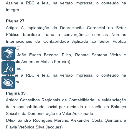
Assine a RBC e leia, na versão impressa, o conteúdo na
íntegra.
Págna 27
Artigo: A implantação da Depreciação Gerencial no Setor
Público brasileiro: rumo à convergência com as Normas
Internacionais de Contabilidade Aplicada ao Setor Público
(IPSAS)
Libras
(Ms. João Eudes Bezerra Filho, Renata Santana Vieira e
Rômulo Anderson Matias Ferreira)
Voz
Resumo
Assine a RBC e leia, na versão impressa, o conteúdo na
íntegra.
+ Acessibilidade
Página 39
Artigo: Conselhos Regionais de Contabilidade: a evidenciação
da responsabilidade social por meio da utilização do Balanço
Social e da Demonstração do Valor Adicionado
(Alex Sandro Rodrigues Martins, Alexandre Costa Quintana e
Flávia Verônica Silva Jacques)