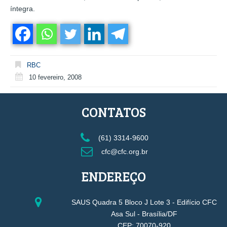
íntegra.
RBC
10 fevereiro, 2008
CONTATOS
(61) 3314-9600
cfc@cfc.org.br
ENDEREÇO
SAUS Quadra 5 Bloco J Lote 3 - Edifício CFC
Asa Sul - Brasília/DF
CEP: 70070-920