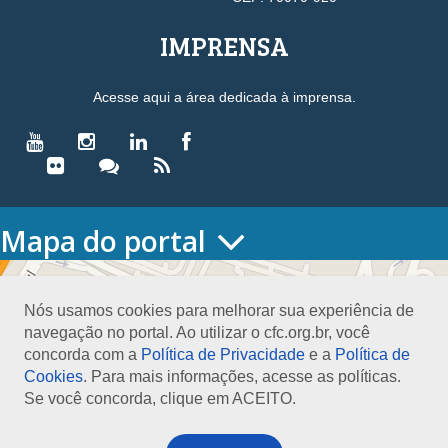
IMPRENSA
Acesse aqui a área dedicada à imprensa.
Mapa do portal
HOME
O CONSELHO
Nós usamos cookies para melhorar sua experiência de
Conselho Diretor
navegação no portal. Ao utilizar o cfc.org.br, você
Nossa Sede
concorda com a
Política de Privacidade
e a
Política de
Planejamento
Cookies
. Para mais informações, acesse as políticas.
Organograma
Se você concorda, clique em ACEITO.
Medalha João Lyra
Presidentes do CFC – Gestões anteriores