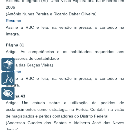
Sistema Integrado (SI): Uma Visão Exploratória na Minerex em
2006
(Antônio Nunes Pereira e Ricardo Daher Oliveira)
Resumo
Assine a RBC e leia, na versão impressa, o conteúdo na
íntegra.
Págna 31
Artigo: As competências e as habilidades requeridas aos
professores de contabilidade
Libras
(Maria das Graças Vieira)
Resumo
Assine a RBC e leia, na versão impressa, o conteúdo na
Voz
íntegra.
+ Acessibilidade
Página 43
Artigo: Um estudo sobre a utilização de pedidos de
esclarecimentos como estratégia na Perícia Contábil, na visão
de magistrados e peritos contadores do Distrito Federal
(Anderson Guedes dos Santos e Idalberto José das Neves
Júnior)