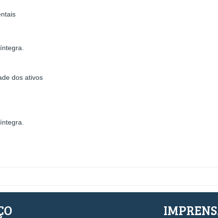
ntais
íntegra.
ade dos ativos
íntegra.
ÇO
IMPREN