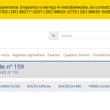
operante. Enquanto o serviço é restabelecido, os contato
7313 | (61) 99277-0237 | (61) 99633-2770 | (61) 99633-501
rviços
Agenda Legislativa
Exames
Quantos Somos
Ouvidoria
de nº 159
DADE Nº 159
 ORIENTAÇÕES
EDIÇÃO ESPECIAL
EDIÇÕES DA RBC
PRÊMIO OLIVIO