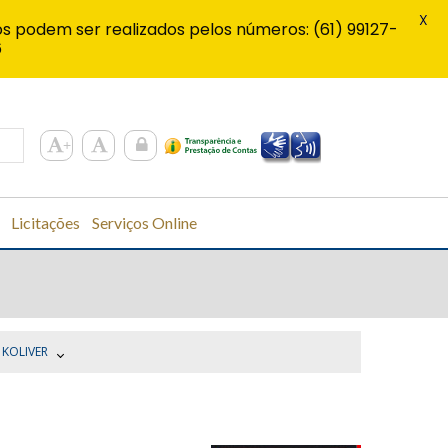
X
s podem ser realizados pelos números: (61) 99127-
6
Licitações
Serviços Online
 KOLIVER