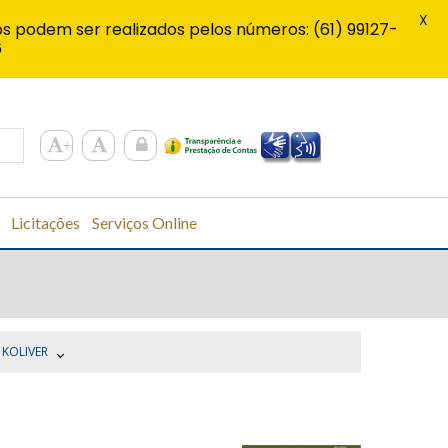
X
s podem ser realizados pelos números: (61) 99127-
6
Licitações
Serviços Online
 KOLIVER