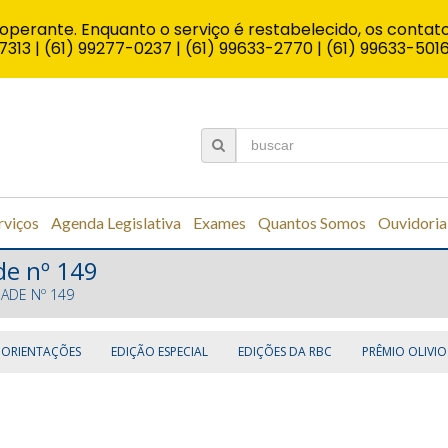
operante. Enquanto o serviço é restabelecido, os contato
7313 | (61) 99277-0237 | (61) 99633-2770 | (61) 99633-501
rviços
Agenda Legislativa
Exames
Quantos Somos
Ouvidoria
de nº 149
DADE Nº 149
 ORIENTAÇÕES
EDIÇÃO ESPECIAL
EDIÇÕES DA RBC
PRÊMIO OLIVIO