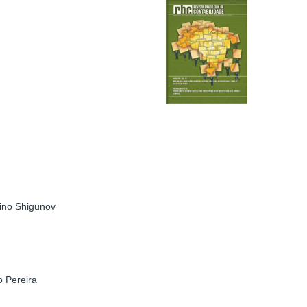
nino Shigunov
o Pereira