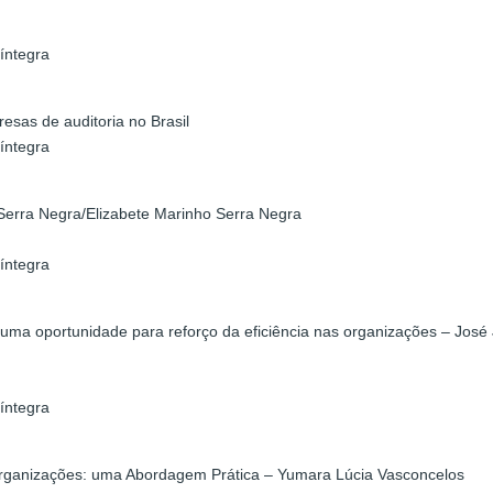
íntegra
sas de auditoria no Brasil
íntegra
o Serra Negra/Elizabete Marinho Serra Negra
íntegra
ico: uma oportunidade para reforço da eficiência nas organizações – J
íntegra
rganizações: uma Abordagem Prática – Yumara Lúcia Vasconcelos