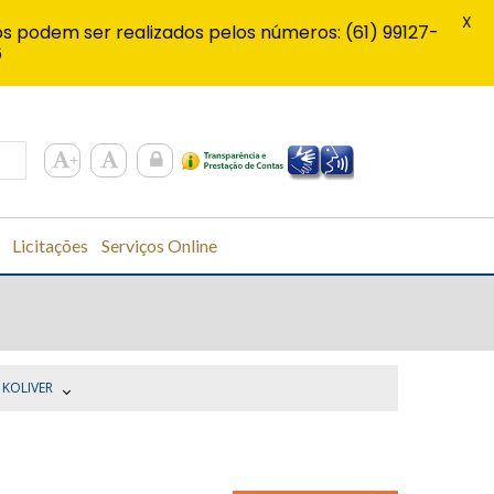
X
s podem ser realizados pelos números: (61) 99127-
6
Licitações
Serviços Online
 KOLIVER