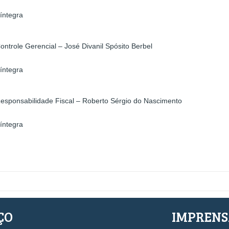
íntegra
ntrole Gerencial – José Divanil Spósito Berbel
íntegra
Responsabilidade Fiscal – Roberto Sérgio do Nascimento
íntegra
ÇO
IMPREN