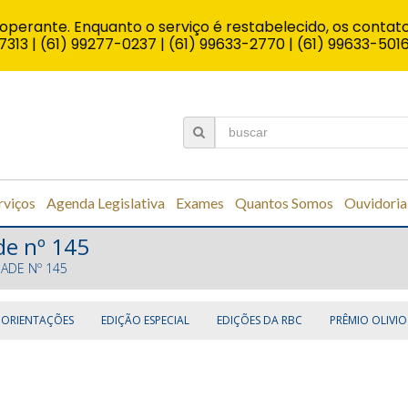
operante. Enquanto o serviço é restabelecido, os contato
7313 | (61) 99277-0237 | (61) 99633-2770 | (61) 99633-501
rviços
Agenda Legislativa
Exames
Quantos Somos
Ouvidoria
de nº 145
DADE Nº 145
 ORIENTAÇÕES
EDIÇÃO ESPECIAL
EDIÇÕES DA RBC
PRÊMIO OLIVIO