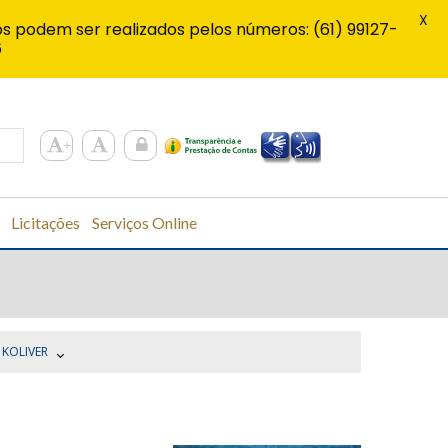
X
s podem ser realizados pelos números: (61) 99127-
6
Licitações
Serviços Online
 KOLIVER