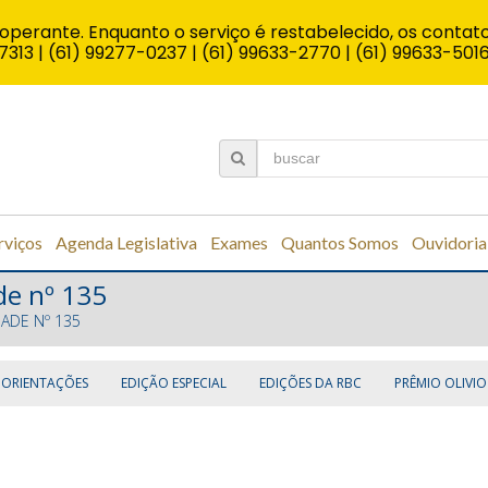
operante. Enquanto o serviço é restabelecido, os contato
7313 | (61) 99277-0237 | (61) 99633-2770 | (61) 99633-501
rviços
Agenda Legislativa
Exames
Quantos Somos
Ouvidoria
de nº 135
DADE Nº 135
 ORIENTAÇÕES
EDIÇÃO ESPECIAL
EDIÇÕES DA RBC
PRÊMIO OLIVIO