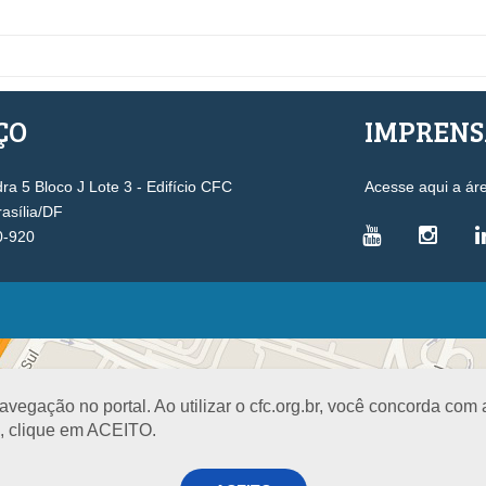
ÇO
IMPREN
a 5 Bloco J Lote 3 - Edifício CFC
Acesse aqui a ár
rasília/DF
0-920
VICE-PRESIDÊNCIAS
Administrativa
L
Controle Interno
D
egação no portal. Ao utilizar o cfc.org.br, você concorda com
Desenvolvimento Profissional
R
a, clique em ACEITO.
Governança e Gestão Estratégica
N
Fiscalização, Ética e Disciplina
I