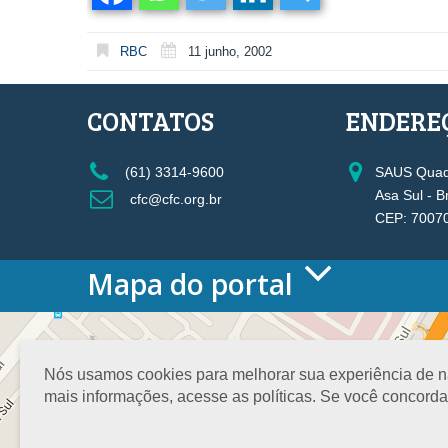
RBC
11 junho, 2002
CONTATOS
ENDERE
(61) 3314-9600
SAUS Quadr
Asa Sul - B
cfc@cfc.org.br
CEP: 7007
Mapa do portal
HOME
O CONSELHO
Conselho Diretor
Nós usamos cookies para melhorar sua experiência de nav
Nossa Sede
mais informações, acesse as políticas. Se você concord
Planejamento
Organograma