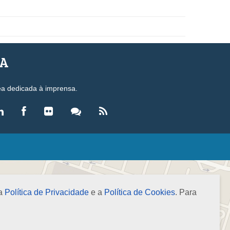
SA
ea dedicada à imprensa.
LEGISLAÇÃO
eis
ecretos-Lei
 a
Política de Privacidade
e a
Política de Cookies
. Para
esoluções
ormas Brasileiras de Contabilidade
nstruções Normativas