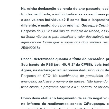
Na minha declaração de renda do ano passado, decl
foi desmembrado, e individualizadas as escrituras 
e aos valores individuais? E como fica o lançament
diferente, e muito, do valor original.
Giuseppe Contin
Resposta do CFC:
Para fins do Imposto de Renda, os Ben
da Sefaz não serve para atualizar o valor dos imóveis 
aquisição de forma que a soma dos dois imóveis resul
25/04/2018)
Recebi determinada quantia a título de precatório p
Sou isento de PSS (art. 40, § 2º da CF/88), pois 
Agora, na declaração anual posso deduzir o valor d
Resposta do CFC:
No recebimento de precatórios, d
financeira, inclusive o número de meses. Não havendo 
ficha citada, o programa calcula o IRF correto, se for de
Como devo efetuar o lançamento de saldo negativo d
no informe de rendimentos consta C/Poupança: em