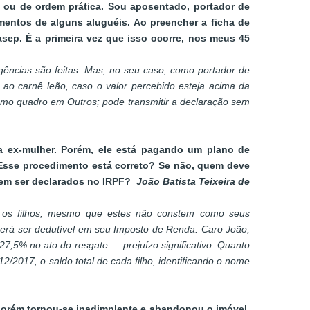
l ou de ordem prática. Sou aposentado, portador de
imentos de alguns aluguéis. Ao preencher a ficha de
sep. É a primeira vez que isso ocorre, nos meus 45
igências são feitas. Mas, no seu caso, como portador de
 ao carnê leão, caso o valor percebido esteja acima da
mo quadro em Outros; pode transmitir a declaração sem
a ex-mulher. Porém, ele está pagando um plano de
 Esse procedimento está correto? Se não, quem deve
em ser declarados no IRPF?
João Batista Teixeira de
a os filhos, mesmo que estes não constem como seus
erá ser dedutível em seu Imposto de Renda. Caro João,
7,5% no ato do resgate — prejuízo significativo. Quanto
2/2017, o saldo total de cada filho, identificando o nome
porém tornou-se inadimplente e abandonou o imóvel,