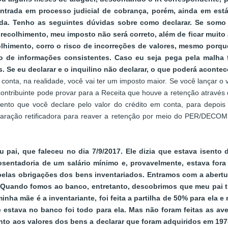
trada em processo judicial de cobrança, porém, ainda em estág
da. Tenho as seguintes dúvidas sobre como declarar. Se somo 
recolhimento, meu imposto não será correto, além de ficar muito 
colhimento, corro o risco de incorreções de valores, mesmo porq
de informações consistentes. Caso eu seja pega pela malha fi
 Se eu declarar e o inquilino não declarar, o que poderá aconte
conta, na realidade, você vai ter um imposto maior. Se você lançar o v
 contribuinte pode provar para a Receita que houve a retenção através
riento que você declare pelo valor do crédito em conta, para depois
claração retificadora para reaver a retenção por meio do PER/DECOM
ai, que faleceu no dia 7/9/2017. Ele dizia que estava isento d
osentadoria de um salário mínimo e, provavelmente, estava fora 
o pelas obrigações dos bens inventariados. Entramos com a aber
7. Quando fomos ao banco, entretanto, descobrimos que meu pai t
ha mãe é a inventariante, foi feita a partilha de 50% para ela e 
ue estava no banco foi todo para ela. Mas não foram feitas as a
o aos valores dos bens a declarar que foram adquiridos em 1978,