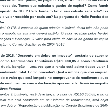
omo do IR dela, porém, ao pagar o ITBI, o GDF calculou um valor 
 recebido. Temos que calcular o ganho de capital? Como funci
imposto do GDF? Cada herdeiro faz o seu cálculo separado? Is
o valor recebido por cada um? Na pergunta de Hélio Pereira dess
ohn
pital. O ITBI é imposto de quem adquire o imóvel, desta feita não p
s o espólio da sua avó deverá fazê-lo. O valor recebido pelos her
ações e Heranças. O valor para efeito de cálculo do ganho de capital
ação no Correio Braziliense de 26/04/2018)
il de 2018, “Desconto em dobro no imposto”, gostaria de saber s
omo Rendimentos Tributáveis R$150.650,85 e como Rendimento
a dupla isenção —uma vez que a renda está acima desse valor.
rendimento total. Como proceder? Qual a rubrica que vou enquadr
ando o valor que está lançado no comprovante de rendimento super
e rendimentos com a declaração apresentada, ficará incompatív
Alves Ferreira
ntos Tributáveis, você deve lançar o valor de R$150.650,85, e no c
valor que está constando em seu informe de rendimentos, será obje
o em dobro.
(Reprodução da publicação no Correio Braziliense de 26/0