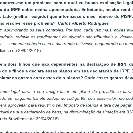
 ocorreu-me um problema para o qual eu busco explicação lega
ento do IRPF sobre minha aposentadoria. Entretanto, recebo rend
icitado (melhor, exigido) que informasse o meu número do PIS/Pa
como resolver esse problema?
Carlos Alberto Rodrigues
em aprimorando os seus controles. Por isso, cada vez mais, novas ex
adoria, todavia os rendimentos de aluguéis são tributáveis e, devido
pe — somente caberia caso a sua renda estivesse enquadrada no mes
liense de 29/04/2018)
em dois filhos que são dependentes na declaração de IRPF d
ois filhos e declara esses planos em sua declaração de IRPF.
larar os gastos com esses dois planos? Onde esses gastos dev
ento legal para o seu amigo fazer um plano de previdência par
do em pagamentos efetuados, no código 99, pois esse valor não pod
erá aproveitar para reduzir o seu Imposto de Renda e terá que pagar 2
luirá na sua declaração de bens, na discriminação da situação em 31/1
eio Braziliense de 29/04/2018)
gou alguns meses de aluguel, descontando o IR correspondente, 