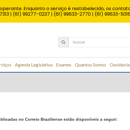
operante. Enquanto o serviço é restabelecido, os contato
7313 | (61) 99277-0237 | (61) 99633-2770 | (61) 99633-501
rviços
Agenda Legislativa
Exames
Quantos Somos
Ouvidoria
licadas no Correio Braziliense estão disponíveis a seguir: