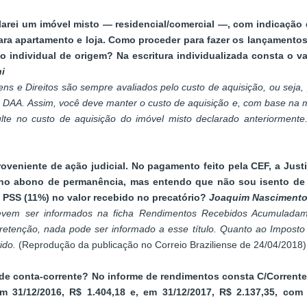
arei um imóvel misto — residencial/comercial —, com indicação
para apartamento e loja. Como proceder para fazer os lançament
o individual de origem? Na escritura individualizada consta o va
i
s e Direitos são sempre avaliados pelo custo de aquisição, ou seja, p
na DAA. Assim, você deve manter o custo de aquisição e, com base na 
te no custo de aquisição do imóvel misto declarado anteriormente
roveniente de ação judicial. No pagamento feito pela CEF, a Jus
tenho abono de permanência, mas entendo que não sou isento de I
e PSS (11%) no valor recebido no precatório?
Joaquim Nascimento
evem ser informados na ficha Rendimentos Recebidos Acumuladamen
retenção, nada pode ser informado a esse título. Quanto ao Imposto
vido.
(Reprodução da publicação no Correio Braziliense de 24/04/2018)
e conta-corrente? No informe de rendimentos consta C/Corrente: e
 31/12/2016, R$ 1.404,18 e, em 31/12/2017, R$ 2.137,35, co