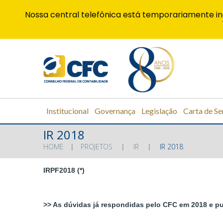
Nossa central telefônica está temporariamente in
Institucional
Governança
Legislação
Carta de Se
IR 2018
HOME
PROJETOS
IR
IR 2018
IRPF2018 (*)
>> As dúvidas já respondidas pelo CFC em 2018 e pub