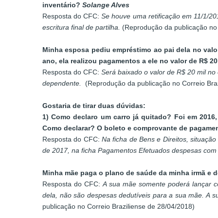
inventário?
Solange Alves
Resposta do CFC:
Se houve uma retificação em 11/1/201
escritura final de partilha.
(Reprodução da publicação no 
Minha esposa pediu empréstimo ao pai dela no valor
ano, ela realizou pagamentos a ele no valor de R$ 2
Resposta do CFC:
Será baixado o valor de R$ 20 mil no 
dependente.
(Reprodução da publicação no Correio Braz
Gostaria de tirar duas dúvidas:
1) Como declaro um carro já quitado? Foi em 2016,
Como declarar? O boleto e comprovante de pagam
Resposta do CFC:
Na ficha de Bens e Direitos, situaçã
de 2017, na ficha Pagamentos Efetuados despesas com i
Minha mãe paga o plano de saúde da minha irmã e d
Resposta do CFC:
A sua mãe somente poderá lançar co
dela, não são despesas dedutíveis para a sua mãe. A s
publicação no Correio Braziliense de 28/04/2018)