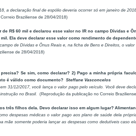
8, a declaração final de espólio deveria ocorrer só em janeiro de 20
Correio Braziliense de 28/04/2018)
 de R$ 60 mil e declarou esse valor no IR no campo Dívidas e Ôn
0 mil. Ela deve declarar esse valor como rendimento de dependen
campo de Dívidas e Ônus Reais e, na ficha de Bens e Direitos, o valor
iliense de 28/04/2018)
 precisa? Se sim, como declarar?
2) Pago a minha própria facul
ento é válido como documento?
Steffane Vasconcelos
o em 31/12/2017, você lança o valor pago pelo veículo. Você deve dec
nstrução no Brasil.
(Reprodução da publicação no Correio Braziliens
os três filhos dela. Devo declarar isso em algum lugar? Alime
mo despesas médicas o valor pago aos plano de saúde dela própria. 
ua mãe somente poderia lançar as despesas como dedutíveis caso ela 