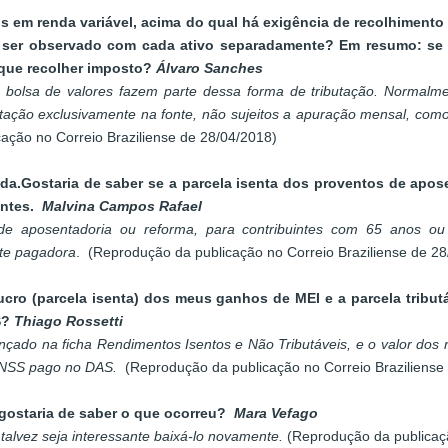
vos em renda variável, acima do qual há exigência de recolhiment
 ser observado com cada ativo separadamente? Em resumo: se e
 que recolher imposto?
Álvaro Sanches
bolsa de valores fazem parte dessa forma de tributação. Normalmen
tação exclusivamente na fonte, não sujeitos a apuração mensal, com
ção no Correio Braziliense de 28/04/2018)
a.Gostaria de saber se a parcela isenta dos proventos de apos
ontes.
Malvina Campos Rafael
de aposentadoria ou reforma, para contribuintes com 65 anos ou 
te pagadora
. (Reprodução da publicação no Correio Braziliense de 2
ucro (parcela isenta) dos meus ganhos de MEI e a parcela tribu
S?
Thiago Rossetti
lançado na ficha Rendimentos Isentos e Não Tributáveis, e o valor dos 
o INSS pago no DAS.
(Reprodução da publicação no Correio Braziliense
gostaria de saber o que ocorreu?
Mara Vefago
alvez seja interessante baixá-lo novamente.
(Reprodução da publicaçã