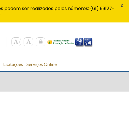
X
s podem ser realizados pelos números: (61) 99127-
6
Licitações
Serviços Online