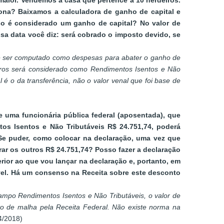
maior. Vendemos a casa que pertence a 10 herdeiros.
ona? Baixamos a calculadora de ganho de capital e
so é considerado um ganho de capital? No valor de
a data você diz: será cobrado o imposto devido, se
ode ser computado como despesas para abater o ganho de
deiros será considerado como Rendimentos Isentos e Não
 é o da transferência, não o valor venal que foi base de
e uma funcionária pública federal (aposentada), que
s Isentos e Não Tributáveis R$ 24.751,74, poderá
 Se puder, como colocar na declaração, uma vez que
ar os outros R$ 24.751,74? Posso fazer a declaração
ior ao que vou lançar na declaração e, portanto, em
el. Há um consenso na Receita sobre este desconto
ampo Rendimentos Isentos e Não Tributáveis, o valor de
to de malha pela Receita Federal. Não existe norma na
4/2018)