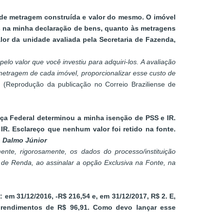
 de metragem construída e valor do mesmo. O imóvel
os na minha declaração de bens, quanto às metragens
lor da unidade avaliada pela Secretaria de Fazenda,
elo valor que você investiu para adquiri-los. A avaliação
metragem de cada imóvel, proporcionalizar esse custo de
.
(Reprodução da publicação no Correio Braziliense de
tiça Federal determinou a minha isenção de PSS e IR.
R. Esclareço que nenhum valor foi retido na fonte.
 Dalmo Júnior
te, rigorosamente, os dados do processo/instituição
 de Renda, ao assinalar a opção Exclusiva na Fonte, na
m 31/12/2016, -R$ 216,54 e, em 31/12/2017, R$ 2. E,
m rendimentos de R$ 96,91. Como devo lançar esse