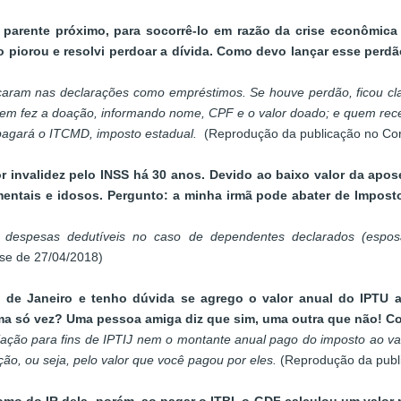
parente próximo, para socorrê-lo em razão da crise econômica 
do piorou e resolvi perdoar a dívida. Como devo lançar esse per
ocaram nas declarações como empréstimos. Se houve perdão, ficou c
quem fez a doação, informando nome, CPF e o valor doado; e quem re
pagará o ITCMD, imposto estadual.
(Reprodução da publicação no Corr
r invalidez pelo INSS há 30 anos. Devido ao baixo valor da apo
s/mentais e idosos. Pergunto: a minha irmã pode abater de Impos
 despesas dedutíveis no caso de dependentes declarados (esposa
nse de 27/04/2018)
o de Janeiro e tenho dúvida se agrego o valor anual do IPTU a
 uma só vez? Uma pessoa amiga diz que sim, uma outra que não! 
iação para fins de IPTIJ nem o montante anual pago do imposto ao va
ão, ou seja, pelo valor que você pagou por eles.
(Reprodução da publi