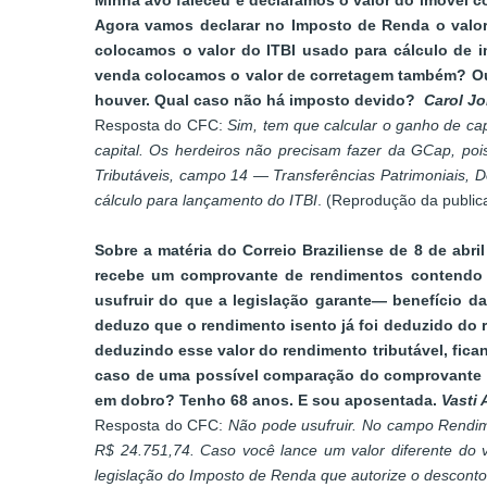
Minha avó faleceu e declaramos o valor do imóvel c
Agora vamos declarar no Imposto de Renda o valor
colocamos o valor do ITBI usado para cálculo de 
venda colocamos o valor de corretagem também? Ou 
houver. Qual caso não há imposto devido?
Carol J
Resposta do CFC:
Sim, tem que calcular o ganho de ca
capital. Os herdeiros não precisam fazer da GCap, poi
Tributáveis, campo 14 — Transferências Patrimoniais, Do
cálculo para lançamento do ITBI
. (Reprodução da public
Sobre a matéria do Correio Braziliense de 8 de abr
recebe um comprovante de rendimentos contendo c
usufruir do que a legislação garante— benefício d
deduzo que o rendimento isento já foi deduzido do 
deduzindo esse valor do rendimento tributável, fic
caso de uma possível comparação do comprovante d
em dobro? Tenho 68 anos. E sou aposentada.
Vasti 
Resposta do CFC:
Não pode usufruir. No campo Rendime
R$ 24.751,74. Caso você lance um valor diferente do 
legislação do Imposto de Renda que autorize o descont