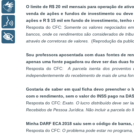
Libras
O limite de R$ 20 mil mensais para operação de ati
venda de ações e fundos de investimento ou deve
ações e R $ 15 mil em fundo de investimento, tenho
Voz
Resposta do CFC:
Somente os valores negociados em 
bancos, onde os rendimentos são considerados de tribu
+ Acessibilidade
através de corretoras de valores.
(Reprodução da publica
Sou professora aposentada com duas fontes de rend
apenas uma fonte pagadora ou deve ser das duas f
Resposta do CFC:
A parcela isenta dos proventos 
independentemente do recebimento de mais de uma fon
Gostaria de saber em qual ficha devo preencher o l
com o rendimento, sem o valor do INSS pago na DA
Resposta do CFC:
Exato. O lucro distribuído deve ser 
Recebidos de Pessoa Jurídica. Não incluir a parcela d
Minha DARF ECA 2018 saiu sem o código de barras, 
Resposta do CFC:
O problema pode estar no programa, t