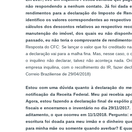
não respondendo a nenhum contato. Já foi dada en
rendimentos para a declaração do Imposto de Ren
identifico os valores correspondentes ao respectivo 
cálculos dos descontos relativos ao respectivo re
manutenção do imóvel, dos quais eu não disponho 
passado, eu não teria o comprovante de rendimentos.
Resposta do CFC: Se lançar o valor que foi creditado na 
a declaração vai para a malha fina. Mas, nesse caso, o
o inquilino não declarar, talvez não aconteça nada. O
empresa inquilina, com o recolhimento do IR, fazer de
Correio Braziliense de 29/04/2018)
Estou com uma dúvida quanto à declaração do meu p
notificação da Receita Federal. Meu pai recebia ap
Agora, estou fazendo a declaração final de espóli
fiscais e encerramos o inventário no dia 29/11/201
aditamento, o que ocorreu em 11/1/2018. Pergunto: min
escritura foi doada para meu irmão e o dinheiro q
para minha mãe ou somente quando averbar? E quant