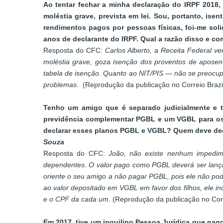
Ao tentar fechar a minha declaração do IRPF 2018,
moléstia grave, prevista em lei. Sou, portanto, is
rendimentos pagos por pessoas físicas, foi-me sol
anos de declarante do IRPF. Qual a razão disso e 
Resposta do CFC:
Carlos Alberto, a Receita Federal v
moléstia grave, goza isenção dos proventos de aposent
tabela de isenção. Quanto ao NIT/PIS — não se preocu
problemas.
(Reprodução da publicação no Correio Brazi
Tenho um amigo que é separado judicialmente e t
previdência complementar PGBL e um VGBL para os d
declarar esses planos PGBL e VGBL? Quem deve dec
Souza
Resposta do CFC:
João, não existe nenhum impedim
dependentes. O valor pago como PGBL deverá ser lança
oriente o seu amigo a não pagar PGBL, pois ele não pod
ao valor depositado em VGBL em favor dos filhos, ele inc
e o CPF da cada um.
(Reprodução da publicação no Corr
Em 2017, tive um inquilino Pessoa Jurídica que pa