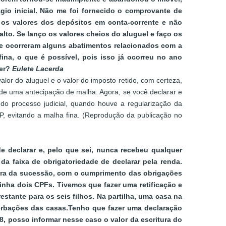
io inicial. Não me foi fornecido o comprovante de
os valores dos depósitos em conta-corrente e não
alto. Se lanço os valores cheios do aluguel e faço os
ue ocorreram alguns abatimentos relacionados com a
na, o que é possível, pois isso já ocorreu no ano
cer?
Eulete Lacerda
alor do aluguel e o valor do imposto retido, com certeza,
 de uma antecipação de malha. Agora, se você declarar e
 do processo judicial, quando houve a regularização da
P, evitando a malha fina. (Reprodução da publicação no
e declarar e, pelo que sei, nunca recebeu qualquer
da faixa de obrigatoriedade de declarar pela renda.
tura da sucessão, com o cumprimento das obrigações
inha dois CPFs. Tivemos que fazer uma retificação e
restante para os seis filhos. Na partilha, uma casa na
verbações das casas.Tenho que fazer uma declaração
 posso informar nesse caso o valor da escritura do