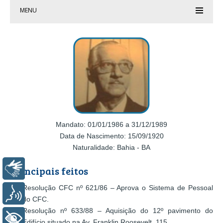
MENU
Mandato: 01/01/1986 a 31/12/1989
Data de Nascimento: 15/09/1920
Naturalidade: Bahia - BA
Principais feitos
Libras
Resolução CFC nº 621/86 – Aprova o Sistema de Pessoal
Voz
do CFC.
Resolução nº 633/88 – Aquisição do 12º pavimento do
+ Acessibilidade
Edifício situado na Av. Franklin Roosevelt, 115.