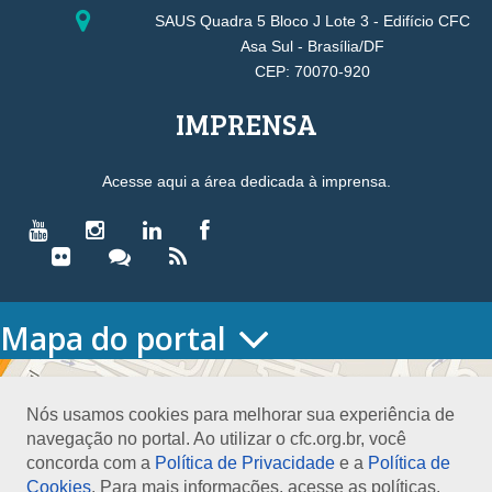
SAUS Quadra 5 Bloco J Lote 3 - Edifício CFC
Asa Sul - Brasília/DF
CEP: 70070-920
IMPRENSA
Acesse aqui a área dedicada à imprensa.
Mapa do portal
HOME
O CONSELHO
Nós usamos cookies para melhorar sua experiência de
Conselho Diretor
navegação no portal. Ao utilizar o cfc.org.br, você
Nossa Sede
concorda com a
Política de Privacidade
e a
Política de
Planejamento
Cookies
. Para mais informações, acesse as políticas.