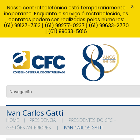
X
Nossa central telefônica está temporariamente
inoperante. Enquanto o serviço é restabelecido, os
contatos podem ser realizados pelos números:
(61) 99127-7313 | (61) 99277-0237 | (61) 99633-2770
| (61) 99633-5016
Ivan Carlos Gatti
HOME
PRESIDÊNCIA
PRESIDENTES DO CFC –
GESTÕES ANTERIORES
IVAN CARLOS GATTI