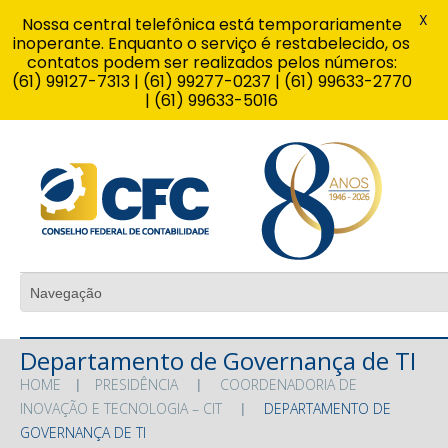
X
Nossa central telefônica está temporariamente
inoperante. Enquanto o serviço é restabelecido, os
contatos podem ser realizados pelos números:
(61) 99127-7313 | (61) 99277-0237 | (61) 99633-2770
| (61) 99633-5016
Departamento de Governança de TI
HOME
PRESIDÊNCIA
COORDENADORIA DE
INOVAÇÃO E TECNOLOGIA – CIT
DEPARTAMENTO DE
GOVERNANÇA DE TI