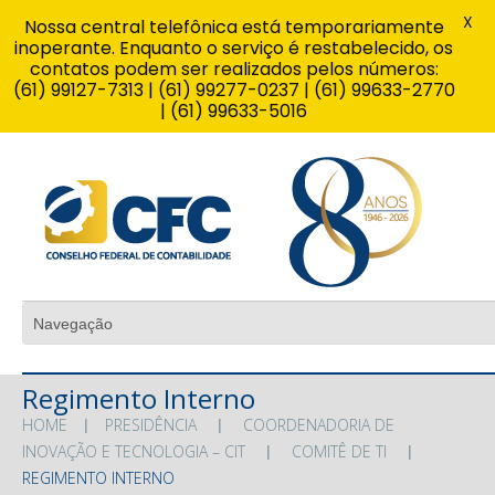
X
Nossa central telefônica está temporariamente
inoperante. Enquanto o serviço é restabelecido, os
contatos podem ser realizados pelos números:
(61) 99127-7313 | (61) 99277-0237 | (61) 99633-2770
| (61) 99633-5016
Regimento Interno
HOME
PRESIDÊNCIA
COORDENADORIA DE
INOVAÇÃO E TECNOLOGIA – CIT
COMITÊ DE TI
REGIMENTO INTERNO