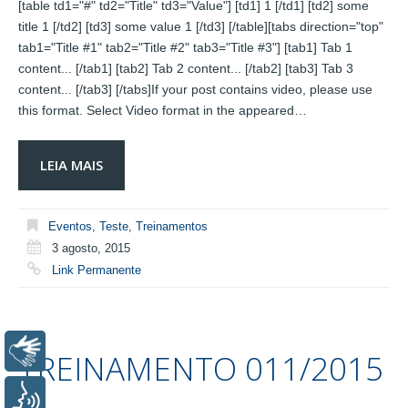
[table td1="#" td2="Title" td3="Value"] [td1] 1 [/td1] [td2] some
title 1 [/td2] [td3] some value 1 [/td3] [/table][tabs direction="top"
tab1="Title #1" tab2="Title #2" tab3="Title #3"] [tab1] Tab 1
content... [/tab1] [tab2] Tab 2 content... [/tab2] [tab3] Tab 3
content... [/tab3] [/tabs]If your post contains video, please use
this format. Select Video format in the appeared…
LEIA MAIS
Eventos
,
Teste
,
Treinamentos
3 agosto, 2015
Link Permanente
Libras
TREINAMENTO 011/2015
Voz