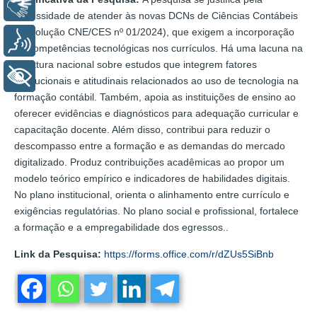
Libras
necessidade de atender às novas DCNs de Ciências Contábeis
(Resolução CNE/CES nº 01/2024), que exigem a incorporação
Voz
de competências tecnológicas nos currículos. Há uma lacuna na
literatura nacional sobre estudos que integrem fatores
+ Acessibilidade
institucionais e atitudinais relacionados ao uso de tecnologia na
formação contábil. Também, apoia as instituições de ensino ao
oferecer evidências e diagnósticos para adequação curricular e
capacitação docente. Além disso, contribui para reduzir o
descompasso entre a formação e as demandas do mercado
digitalizado. Produz contribuições acadêmicas ao propor um
modelo teórico empírico e indicadores de habilidades digitais.
No plano institucional, orienta o alinhamento entre currículo e
exigências regulatórias. No plano social e profissional, fortalece
a formação e a empregabilidade dos egressos..
Link da Pesquisa:
https://forms.office.com/r/dZUs5SiBnb