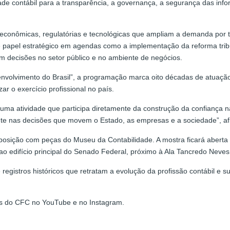
ade contábil para a transparência, a governança, a segurança das inf
econômicas, regulatórias e tecnológicas que ampliam a demanda por t
 papel estratégico em agendas como a implementação da reforma tribut
am decisões no setor público e no ambiente de negócios.
senvolvimento do Brasil”, a programação marca oito décadas de atuaçã
ar o exercício profissional no país.
 uma atividade que participa diretamente da construção da confiança n
nte nas decisões que movem o Estado, as empresas e a sociedade”, af
sição com peças do Museu da Contabilidade. A mostra ficará aberta a
I ao edifício principal do Senado Federal, próximo à Ala Tancredo Neves
 registros históricos que retratam a evolução da profissão contábil 
iais do CFC no YouTube e no Instagram.