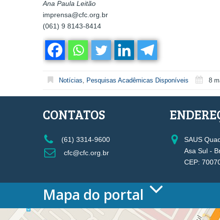
Ana Paula Leitão
imprensa@cfc.org.br
(061) 9 8143-8414
Notícias
,
Pesquisas Acadêmicas Disponíveis
8 m
CONTATOS
ENDERE
(61) 3314-9600
SAUS Quadr
Asa Sul - B
cfc@cfc.org.br
CEP: 7007
Mapa do portal
HOME