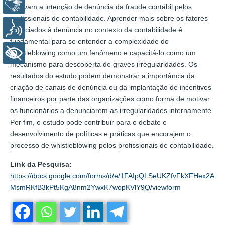
Libras
motivam a intenção de denúncia da fraude contábil pelos
profissionais de contabilidade. Aprender mais sobre os fatores
Voz
associados à denúncia no contexto da contabilidade é
fundamental para se entender a complexidade do
whistleblowing como um fenômeno e capacitá-lo como um
+ Acessibilidade
mecanismo para descoberta de graves irregularidades. Os
resultados do estudo podem demonstrar a importância da
criação de canais de denúncia ou da implantação de incentivos
financeiros por parte das organizações como forma de motivar
os funcionários a denunciarem as irregularidades internamente.
Por fim, o estudo pode contribuir para o debate e
desenvolvimento de políticas e práticas que encorajem o
processo de whistleblowing pelos profissionais de contabilidade.
Link da Pesquisa:
https://docs.google.com/forms/d/e/1FAIpQLSeUKZfvFkXFHex2A
MsmRKfB3kPt5KgA8nm2YwxK7wopKVlY9Q/viewform