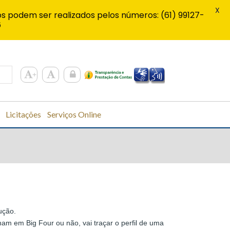
X
s podem ser realizados pelos números: (61) 99127-
6
Licitações
Serviços Online
ução.
am em Big Four ou não, vai traçar o perfil de uma