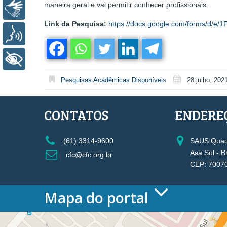
maneira geral e vai permitir conhecer profissionais.
Libras
Link da Pesquisa:
https://docs.google.com/forms/d/
Voz
+ Acessibilidade
Pesquisas Acadêmicas Disponíveis
28 julho, 202
CONTATOS
ENDERE
(61) 3314-9600
SAUS Quadr
Asa Sul - B
cfc@cfc.org.br
CEP: 7007
Mapa do portal
HOME