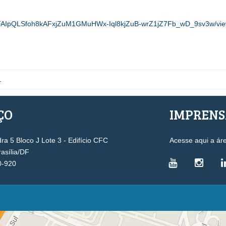
e/1FAIpQLSfoh8kAFxjZuM1GMuHWx-Iql8kjZuB-wrZ1jZ7Fb_wD_9sv3w/vie
1
ÇO
IMPREN
a 5 Bloco J Lote 3 - Edifício CFC
Acesse aqui a ár
rasília/DF
0-920
VICE-PRESIDÊNCIAS