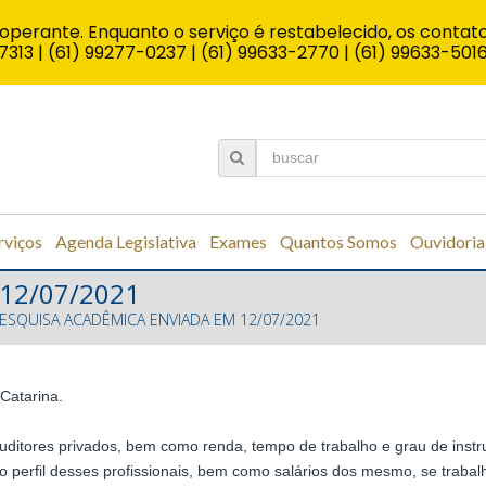
operante. Enquanto o serviço é restabelecido, os contato
7313 | (61) 99277-0237 | (61) 99633-2770 | (61) 99633-501
rviços
Agenda Legislativa
Exames
Quantos Somos
Ouvidoria
 12/07/2021
ESQUISA ACADÊMICA ENVIADA EM 12/07/2021
Catarina.
s auditores privados, bem como renda, tempo de trabalho e grau de instr
 perfil desses profissionais, bem como salários dos mesmo, se trabalh