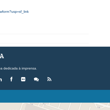
wform?usp=sf_link
SA
ea dedicada à imprensa.
LEGISLAÇÃO