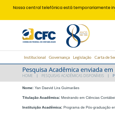
Nossa central telefônica está temporariamente in
Institucional
Governança
Legislação
Carta de Se
Pesquisa Acadêmica enviada em
HOME
PESQUISAS ACADÊMICAS DISPONÍVEIS
P
Nome:
Yan Daevid Lira Guimarães
Titulação Acadêmica:
Mestrando em Ciências Contábe
Instituição Acadêmica:
Programa de Pós-graduação em