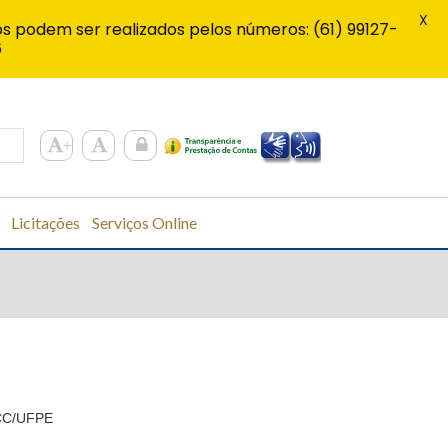
X
s podem ser realizados pelos números: (61) 99127-
6
Licitações
Serviços Online
GCC/UFPE