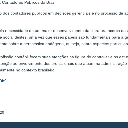
 Contadores Públicos do Brasil
ção dos contadores públicos em decisões gerenciais e no processo de ac
l.
ela necessidade de um maior desenvolvimento da literatura acerca das
 e social destes, uma vez que esses papéis são fundamentais para a ges
ento sobre a perspectiva endógena, ou seja, sobre aspectos particulares
rofissão contábil focam suas atenções na figura do controller e os es
tenção ao envolvimento dos profissionais que atuam na administração p
almente no contexto brasileiro.
7Dh9
020