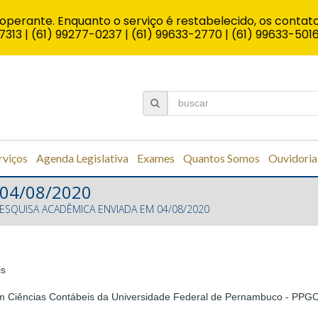
operante. Enquanto o serviço é restabelecido, os contato
7313 | (61) 99277-0237 | (61) 99633-2770 | (61) 99633-501
rviços
Agenda Legislativa
Exames
Quantos Somos
Ouvidoria
 04/08/2020
ESQUISA ACADÊMICA ENVIADA EM 04/08/2020
is
 Ciências Contábeis da Universidade Federal de Pernambuco - PP