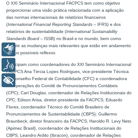
O XXI Seminário Internacional FACPCS tem como objetivo
proporcionar uma visão prática relacionada com a aplicação
das normas internacionais de relatórios financeiros
(
International Financial Reporting Standards
– IFRS) e dos
relatórios de sustentabilidade (
International Sustainability
Standards Board
– ISSB) no Brasil e no mundo, bem como
discutir as mudanças mais relevantes que estão em andamento
Libras
e seus possíveis reflexos.
Participam como coordenadores do XXI Seminário Internacional
Voz
FACPCS Ana Tércia Lopes Rodrigues, vice-presidente Técnica
do Conselho Federal de Contabilidade (CFC) e coordenadora
+ Acessibilidade
de Operações do Comitê de Pronunciamentos Contábeis
(CPC); Carl Douglas, coordenador de Relações Institucionais do
CPC; Edison Arisa, diretor-presidente da FACPCS; Eduardo
Flores, coordenador Técnico do Comitê Brasileiro de
Pronunciamentos de Sustentabilidade (CBPS); Guillermo
Braunbeck, diretor financeiro da FACPCS; Haroldo R. Levy Neto
(Apimec Brasil), coordenador de Relações Institucionais do
CBPS; Leandro Ardito (Ibracon), coordenador de Relações