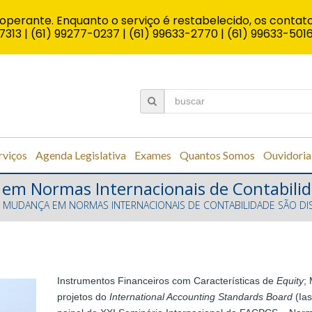
operante. Enquanto o serviço é restabelecido, os contato
7313 | (61) 99277-0237 | (61) 99633-2770 | (61) 99633-501
rviços
Agenda Legislativa
Exames
Quantos Somos
Ouvidoria
em Normas Internacionais de Contabilida
S: MUDANÇA EM NORMAS INTERNACIONAIS DE CONTABILIDADE SÃO DI
Instrumentos Financeiros com Características de
Equity
;
projetos do
International Accounting Standards Board
(Ias