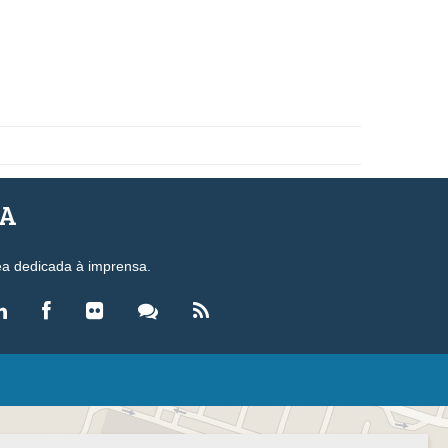
SA
ea dedicada à imprensa.
LEGISLAÇÃO
eis