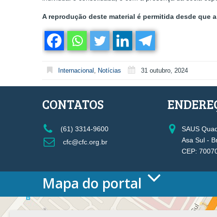
A reprodução deste material é permitida desde que a 
Internacional
,
Notícias
31 outubro, 2024
CONTATOS
ENDERE
(61) 3314-9600
SAUS Quadr
Asa Sul - B
cfc@cfc.org.br
CEP: 7007
Mapa do portal
HOME
O CONSELHO