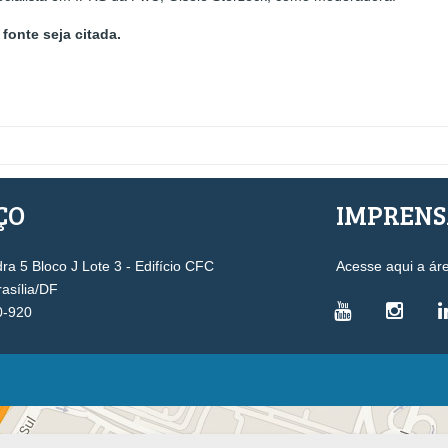
fonte seja citada.
ÇO
IMPREN
a 5 Bloco J Lote 3 - Edifício CFC
Acesse aqui a ár
rasília/DF
0-920
VICE-PRESIDÊNCIAS
Administrativa
L