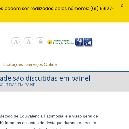
X
s podem ser realizados pelos números: (61) 99127-
6
Licitações
Serviços Online
de são discutidas em painel
SCUTIDAS EM PAINEL
 Método de Equivalência Patrimonial e a visão geral de
b) foram os assuntos de destaque durante o terceiro