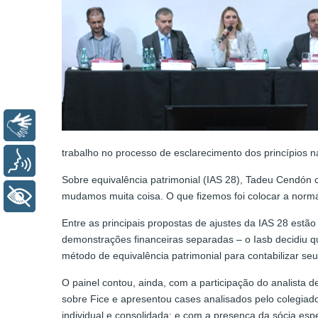
Libras
trabalho no processo de esclarecimento dos princípios 
Voz
Sobre equivalência patrimonial (IAS 28), Tadeu Cendón 
+ Acessibilidade
mudamos muita coisa. O que fizemos foi colocar a norm
Entre as principais propostas de ajustes da IAS 28 estã
demonstrações financeiras separadas – o Iasb decidiu q
método de equivalência patrimonial para contabilizar s
O painel contou, ainda, com a participação do analista 
sobre Fice e apresentou cases analisados pelo colegiad
individual e consolidada; e com a presença da sócia es