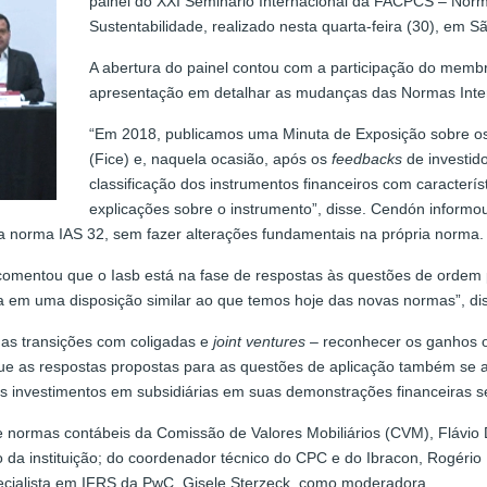
painel do XXI Seminário Internacional da FACPCS – Norm
Sustentabilidade, realizado nesta quarta-feira (30), em S
A abertura do painel contou com a participação do mem
apresentação em detalhar as mudanças das Normas Intern
“Em 2018, publicamos uma Minuta de Exposição sobre os 
(Fice) e, naquela ocasião, após os
feedbacks
de investid
classificação dos instrumentos financeiros com caracterís
explicações sobre o instrumento”, disse. Cendón informou
na norma IAS 32, sem fazer alterações fundamentais na própria norma.
comentou que o Iasb está na fase de respostas às questões de ordem p
a em uma disposição similar ao que temos hoje das novas normas”, di
o as transições com coligadas e
joint ventures
– reconhecer os ganhos ou
ue as respostas propostas para as questões de aplicação também se a
eus investimentos em subsidiárias em suas demonstrações financeiras 
de normas contábeis da Comissão de Valores Mobiliários (CVM), Flávio 
o da instituição; do coordenador técnico do CPC e do Ibracon, Rogéri
pecialista em IFRS da PwC, Gisele Sterzeck, como moderadora.