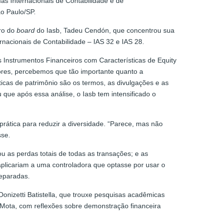
as Internacionais de Contabilidade e de
ão Paulo/SP.
bro do
board
do Iasb, Tadeu Cendón, que concentrou sua
acionais de Contabilidade – IAS 32 e IAS 28.
Instrumentos Financeiros com Características de Equity
ores, percebemos que tão importante quanto a
ticas de patrimônio são os termos, as divulgações e as
 que após essa análise, o Iasb tem intensificado o
rática para reduzir a diversidade. “Parece, mas não
sse.
 as perdas totais de todas as transações; e as
plicariam a uma controladora que optasse por usar o
separadas.
Donizetti Batistella, que trouxe pesquisas acadêmicas
o Mota, com reflexões sobre demonstração financeira