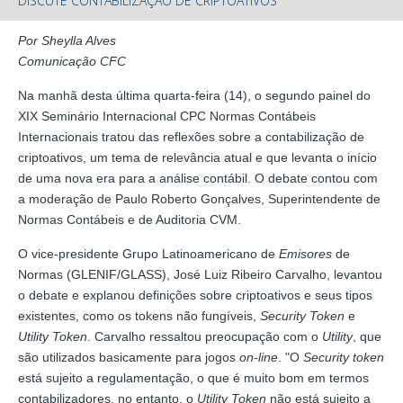
DISCUTE CONTABILIZAÇÃO DE CRIPTOATIVOS
Por Sheylla Alves
Comunicação CFC
Na manhã desta última quarta-feira (14), o segundo painel do
XIX Seminário Internacional CPC Normas Contábeis
Internacionais tratou das reflexões sobre a contabilização de
criptoativos, um tema de relevância atual e que levanta o início
de uma nova era para a análise contábil. O debate contou com
a moderação de Paulo Roberto Gonçalves, Superintendente de
Normas Contábeis e de Auditoria CVM.
O vice-presidente Grupo Latinoamericano de
Emisores
de
Normas (GLENIF/GLASS), José Luiz Ribeiro Carvalho, levantou
o debate e explanou definições sobre criptoativos e seus tipos
existentes, como os tokens não fungíveis,
Security Token
e
Utility Token
. Carvalho ressaltou preocupação com o
Utility
, que
são utilizados basicamente para jogos
on-line
. "O
Security token
está sujeito a regulamentação, o que é muito bom em termos
contabilizadores, no entanto, o
Utility Token
não está sujeito a