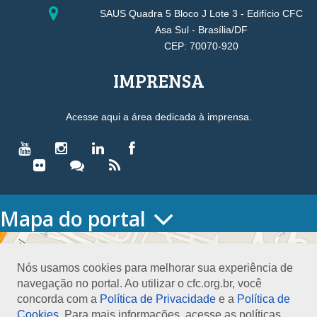
SAUS Quadra 5 Bloco J Lote 3 - Edifício CFC
Asa Sul - Brasília/DF
CEP: 70070-920
IMPRENSA
Acesse aqui a área dedicada à imprensa.
Mapa do portal
HOME
O CONSELHO
Nós usamos cookies para melhorar sua experiência de
Conselho Diretor
navegação no portal. Ao utilizar o cfc.org.br, você
Nossa Sede
concorda com a
Política de Privacidade
e a
Política de
Planejamento
Cookies
. Para mais informações, acesse as políticas.