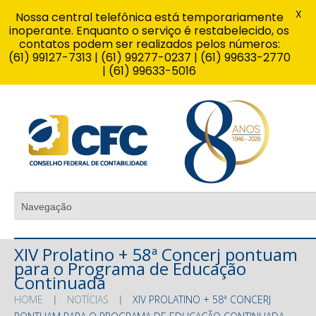
X
Nossa central telefônica está temporariamente
inoperante. Enquanto o serviço é restabelecido, os
contatos podem ser realizados pelos números:
(61) 99127-7313 | (61) 99277-0237 | (61) 99633-2770
| (61) 99633-5016
XIV Prolatino + 58ª Concerj pontuam
para o Programa de Educação
Continuada
HOME
NOTÍCIAS
XIV PROLATINO + 58ª CONCERJ