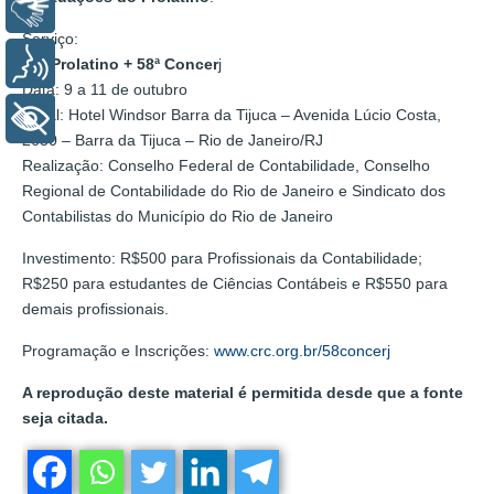
Libras
Serviço:
Voz
XIV Prolatino + 58ª Concer
j
Data: 9 a 11 de outubro
Local: Hotel Windsor Barra da Tijuca – Avenida Lúcio Costa,
+ Acessibilidade
2630 – Barra da Tijuca – Rio de Janeiro/RJ
Realização: Conselho Federal de Contabilidade, Conselho
Regional de Contabilidade do Rio de Janeiro e Sindicato dos
Contabilistas do Município do Rio de Janeiro
Investimento: R$500 para Profissionais da Contabilidade;
R$250 para estudantes de Ciências Contábeis e R$550 para
demais profissionais.
Programação e Inscrições:
www.crc.org.br/58concerj
A reprodução deste material é permitida desde que a fonte
seja citada.