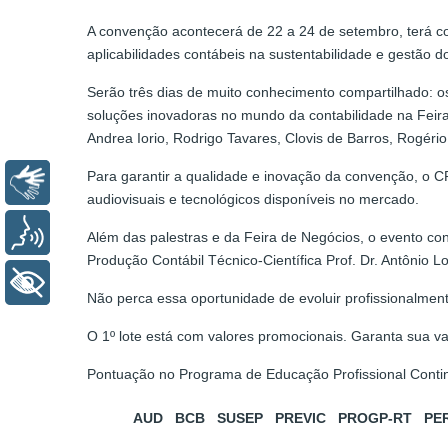
A convenção acontecerá de 22 a 24 de setembro, terá co
aplicabilidades contábeis na sustentabilidade e gestão 
Serão três dias de muito conhecimento compartilhado: os
soluções inovadoras no mundo da contabilidade na Feira
Andrea Iorio, Rodrigo Tavares, Clovis de Barros, Rogéri
Para garantir a qualidade e inovação da convenção, o
Libras
audiovisuais e tecnológicos disponíveis no mercado.
Voz
Além das palestras e da Feira de Negócios, o evento co
Produção Contábil Técnico-Científica Prof. Dr. Antônio L
+ Acessibilidade
Não perca essa oportunidade de evoluir profissionalme
O 1º lote está com valores promocionais. Garanta sua v
Pontuação no Programa de Educação Profissional Conti
AUD
BCB
SUSEP
PREVIC
PROGP-RT
PE