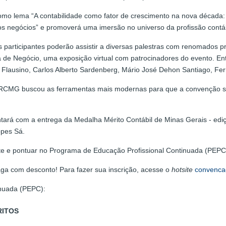
mo lema “A contabilidade como fator de crescimento na nova década: 
dos negócios” e promoverá uma imersão no universo da profissão contáb
 participantes poderão assistir a diversas palestras com renomados pr
 de Negócio, uma exposição virtual com patrocinadores do evento. Ent
o Flausino, Carlos Alberto Sardenberg, Mário José Dehon Santiago, Fer
 CRCMG buscou as ferramentas mais modernas para que a convenção s
ntará com a entrega da Medalha Mérito Contábil de Minas Gerais - edi
opes Sá.
nte e pontuar no Programa de Educação Profissional Continuada (PEPC
aga com desconto! Para fazer sua inscrição, acesse o
hotsite
convenca
nuada (PEPC):
RITOS