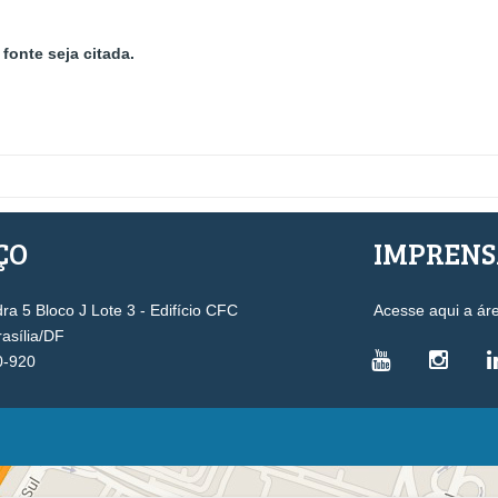
fonte seja citada.
ÇO
IMPREN
a 5 Bloco J Lote 3 - Edifício CFC
Acesse aqui a ár
rasília/DF
0-920
VICE-PRESIDÊNCIAS