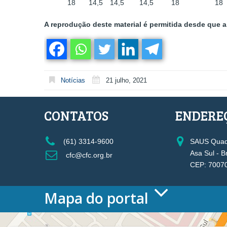
18
14,5
14,5
14,5
18
18
A reprodução deste material é permitida desde que a 
Notícias
21 julho, 2021
CONTATOS
ENDERE
(61) 3314-9600
SAUS Quadr
Asa Sul - B
cfc@cfc.org.br
CEP: 7007
Mapa do portal
HOME