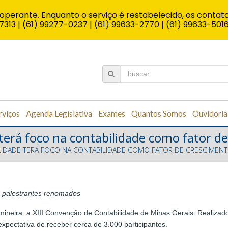
operante. Enquanto o serviço é restabelecido, os contato
7313 | (61) 99277-0237 | (61) 99633-2770 | (61) 99633-501
rviços
Agenda Legislativa
Exames
Quantos Somos
Ouvidoria
 terá foco na contabilidade como fator 
ILIDADE TERÁ FOCO NA CONTABILIDADE COMO FATOR DE CRESCIMEN
á
palestrantes renomados
 mineira: a XIII Convenção de Contabilidade de Minas Gerais. Realiz
expectativa de receber cerca de 3.000 participantes.