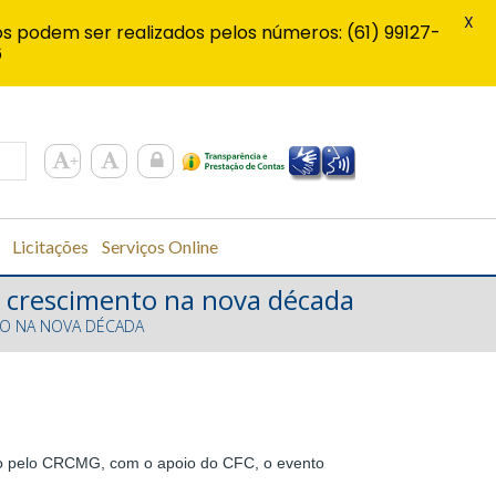
X
s podem ser realizados pelos números: (61) 99127-
6
Licitações
Serviços Online
de crescimento na nova década
TO NA NOVA DÉCADA
ado pelo CRCMG, com o apoio do CFC, o evento