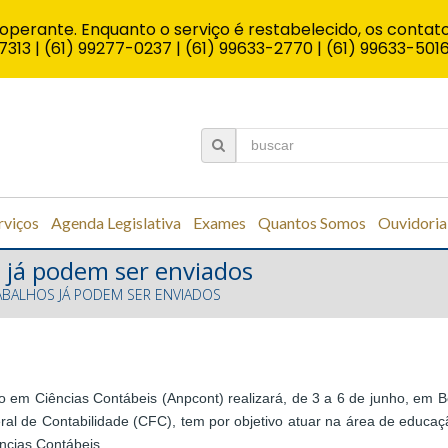
operante. Enquanto o serviço é restabelecido, os contato
7313 | (61) 99277-0237 | (61) 99633-2770 | (61) 99633-501
rviços
Agenda Legislativa
Exames
Quantos Somos
Ouvidoria
 já podem ser enviados
ABALHOS JÁ PODEM SER ENVIADOS
em Ciências Contábeis (Anpcont) realizará, de 3 a 6 de junho, em B
 de Contabilidade (CFC), tem por objetivo atuar na área de educação
cias Contábeis.