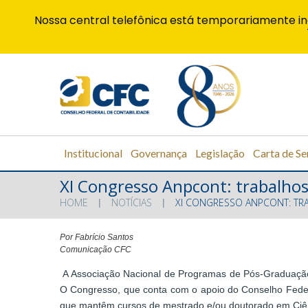
Nossa central telefônica está temporariamente in
Institucional
Governança
Legislação
Carta de Se
XI Congresso Anpcont: trabalhos
HOME
NOTÍCIAS
XI CONGRESSO ANPCONT: TR
Por Fabrício Santos
Comunicação CFC
A Associação Nacional de Programas de Pós-Graduação 
O Congresso, que conta com o apoio do Conselho Federal
que mantêm cursos de mestrado e/ou doutorado em Ciên