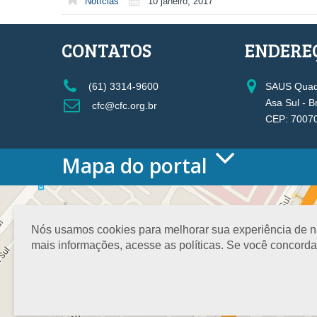
Notícias
10 janeiro, 2017
CONTATOS
ENDERE
(61) 3314-9600
SAUS Quadr
Asa Sul - B
cfc@cfc.org.br
CEP: 7007
Mapa do portal
HOME
O CONSELHO
Conselho Diretor
Nós usamos cookies para melhorar sua experiência de nav
Nossa Sede
mais informações, acesse as políticas. Se você concord
Planejamento
Organograma
Medalha João Lyra
Presidentes do CFC – Gestões anteriores