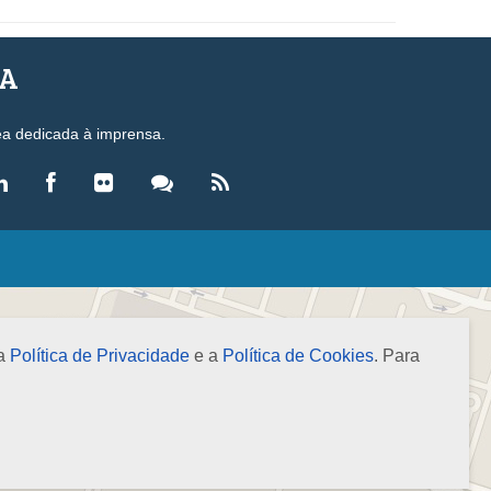
SA
ea dedicada à imprensa.
LEGISLAÇÃO
eis
ecretos-Lei
 a
Política de Privacidade
e a
Política de Cookies
. Para
esoluções
ormas Brasileiras de Contabilidade
nstruções Normativas
úmulas
NOTÍCIAS