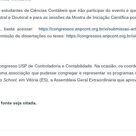
estudantes de Ciências Contábeis que irão participar do evento e qu
tral e Doutoral e para as sessões da Mostra de Iniciação Científica p
os, basta acessar:
https://congressos.anpcont.org.br/xi/submissao-arti
bmissão de dissertações ou teses:
https://congressos.anpcont.org.br/x
ongresso USP de Controladoria e Contabilidade. Na ocasião, os coo
e uma associação que pudesse congregar e representar os programas 
s School
, em Vitória (ES), a Assembleia Geral Extraordinária que apro
fonte seja citada.