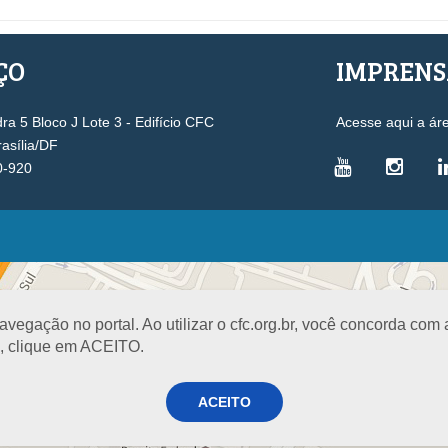
ÇO
IMPREN
a 5 Bloco J Lote 3 - Edifício CFC
Acesse aqui a ár
rasília/DF
0-920
VICE-PRESIDÊNCIAS
Administrativa
L
Controle Interno
D
egação no portal. Ao utilizar o cfc.org.br, você concorda com
Desenvolvimento Profissional
R
a, clique em ACEITO.
Governança e Gestão Estratégica
N
Fiscalização, Ética e Disciplina
I
ACEITO
Técnica
S
Registro