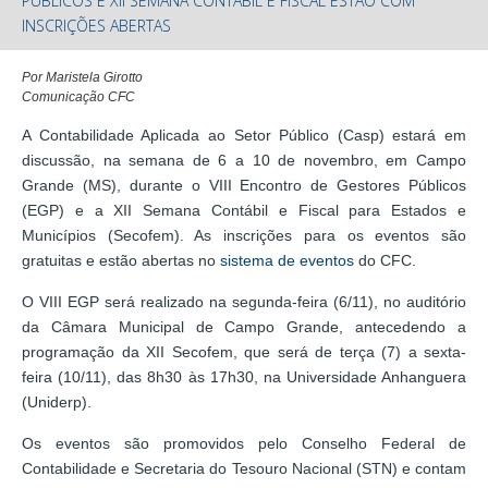
PÚBLICOS E XII SEMANA CONTÁBIL E FISCAL ESTÃO COM
INSCRIÇÕES ABERTAS
Por Maristela Girotto
Comunicação CFC
A Contabilidade Aplicada ao Setor Público (Casp) estará em
discussão, na semana de 6 a 10 de novembro, em Campo
Grande (MS), durante o VIII Encontro de Gestores Públicos
(EGP) e a XII Semana Contábil e Fiscal para Estados e
Municípios (Secofem). As inscrições para os eventos são
gratuitas e estão abertas no
sistema de eventos
do CFC.
O VIII EGP será realizado na segunda-feira (6/11), no auditório
da Câmara Municipal de Campo Grande, antecedendo a
programação da XII Secofem, que será de terça (7) a sexta-
feira (10/11), das 8h30 às 17h30, na Universidade Anhanguera
(Uniderp).
Os eventos são promovidos pelo Conselho Federal de
Contabilidade e Secretaria do Tesouro Nacional (STN) e contam