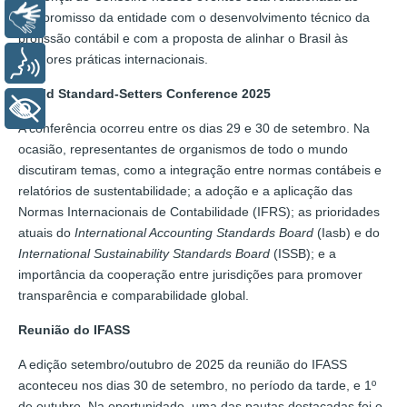
Libras
compromisso da entidade com o desenvolvimento técnico da
profissão contábil e com a proposta de alinhar o Brasil às
melhores práticas internacionais.
Voz
World Standard-Setters Conference 2025
+ Acessibilidade
A conferência ocorreu entre os dias 29 e 30 de setembro. Na
ocasião, representantes de organismos de todo o mundo
discutiram temas, como a integração entre normas contábeis e
relatórios de sustentabilidade; a adoção e a aplicação das
Normas Internacionais de Contabilidade (IFRS); as prioridades
atuais do
International Accounting Standards Board
(Iasb) e do
International Sustainability Standards Board
(ISSB); e a
importância da cooperação entre jurisdições para promover
transparência e comparabilidade global.
Reunião do IFASS
A edição setembro/outubro de 2025 da reunião do IFASS
aconteceu nos dias 30 de setembro, no período da tarde, e 1º
de outubro. Na oportunidade, uma das pautas destacadas foi o