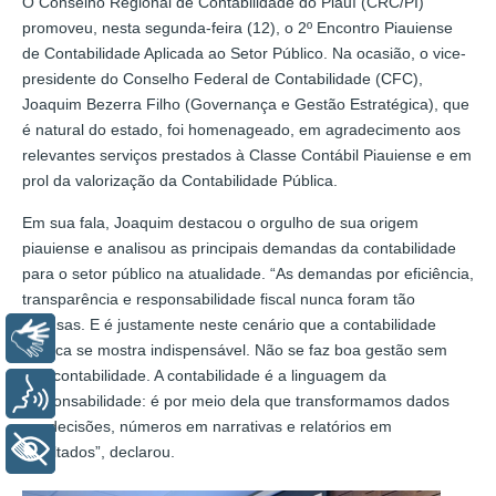
O Conselho Regional de Contabilidade do Piauí (CRC/PI)
promoveu, nesta segunda-feira (12), o 2º Encontro Piauiense
de Contabilidade Aplicada ao Setor Público. Na ocasião, o vice-
presidente do Conselho Federal de Contabilidade (CFC),
Joaquim Bezerra Filho (Governança e Gestão Estratégica), que
é natural do estado, foi homenageado, em agradecimento aos
relevantes serviços prestados à Classe Contábil Piauiense e em
prol da valorização da Contabilidade Pública.
Em sua fala, Joaquim destacou o orgulho de sua origem
piauiense e analisou as principais demandas da contabilidade
para o setor público na atualidade. “As demandas por eficiência,
transparência e responsabilidade fiscal nunca foram tão
intensas. E é justamente neste cenário que a contabilidade
Libras
pública se mostra indispensável. Não se faz boa gestão sem
boa contabilidade. A contabilidade é a linguagem da
Voz
responsabilidade: é por meio dela que transformamos dados
em decisões, números em narrativas e relatórios em
+ Acessibilidade
resultados”, declarou.