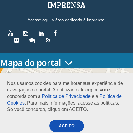
IMPRENSA
Acesse aqui a área dedicada à imprensa.
Mapa do portal
HOME
O CONSELHO
Nós usamos cookies para melhorar sua experiência de
Conselho Diretor
navegação no portal. Ao utilizar o cfc.org.br, você
Nossa Sede
concorda com a
Política de Privacidade
e a
Política de
Planejamento
Cookies
. Para mais informações, acesse as políticas.
Organograma
Se você concorda, clique em ACEITO.
Medalha João Lyra
Presidentes do CFC – Gestões anteriores
PRESIDÊNCIA
ACEITO