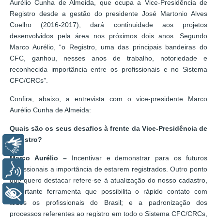
Aurélio Cunha de Almeida, que ocupa a Vice-Presidência de
Registro desde a gestão do presidente José Martonio Alves
Coelho (2016-2017), dará continuidade aos projetos
desenvolvidos pela área nos próximos dois anos. Segundo
Marco Aurélio, “o Registro, uma das principais bandeiras do
CFC, ganhou, nesses anos de trabalho, notoriedade e
reconhecida importância entre os profissionais e no Sistema
CFC/CRCs”.
Confira, abaixo, a entrevista com o vice-presidente Marco
Aurélio Cunha de Almeida:
Quais são os seus desafios à frente da Vice-Presidência de
Registro?
Libras
Marco Aurélio –
Incentivar e demonstrar para os futuros
Voz
profissionais a importância de estarem registrados. Outro ponto
que quero destacar refere-se à atualização do nosso cadastro,
importante ferramenta que possibilita o rápido contato com
+ Acessibilidade
todos os profissionais do Brasil; e a padronização dos
processos referentes ao registro em todo o Sistema CFC/CRCs,