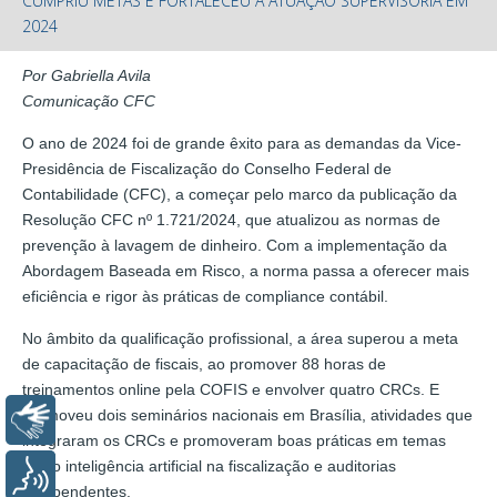
CUMPRIU METAS E FORTALECEU A ATUAÇÃO SUPERVISÓRIA EM
2024
Por Gabriella Avila
Comunicação CFC
O ano de 2024 foi de grande êxito para as demandas da Vice-
Presidência de Fiscalização do Conselho Federal de
Contabilidade (CFC), a começar pelo marco da publicação da
Resolução CFC nº 1.721/2024, que atualizou as normas de
prevenção à lavagem de dinheiro. Com a implementação da
Abordagem Baseada em Risco, a norma passa a oferecer mais
eficiência e rigor às práticas de compliance contábil.
No âmbito da qualificação profissional, a área superou a meta
de capacitação de fiscais, ao promover 88 horas de
treinamentos online pela COFIS e envolver quatro CRCs. E
promoveu dois seminários nacionais em Brasília, atividades que
Libras
integraram os CRCs e promoveram boas práticas em temas
como inteligência artificial na fiscalização e auditorias
Voz
independentes.