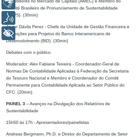
Investidores no Mercado de Capitais (AMEC) e Membro do
Libras
Comitê Brasileiro de Pronunciamento de Sustentabilidade
(CBPS). (30min)
Voz
Javier Dávila Perez - Chefe da Unidade de Gestão Financeira e
+ Acessibilidade
Aquisições para Projetos do Banco Interamericano de
Desenvolvimento (BID). (30min)
Debates com o público.
Moderador: Alex Fabiane Teixeira - Coordenador-Geral de
Normas De Contabilidade Aplicadas à Federação da Secretaria
do Tesouro Nacional e Membro e Coordenador do Comitê
Permanente para Contabilidade Aplicada ao Setor Público do
CFC. (20min)
PAINEL 3
– Avanços na Divulgação dos Relatórios de
Sustentabilidade
15h50 às 17h - Apresentadores/painelistas
Andreas Bergmann, Ph.D. e Diretor do Departamento de Setor