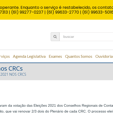
operante. Enquanto o serviço é restabelecido, os contato
7313 | (61) 99277-0237 | (61) 99633-2770 | (61) 99633-501
rviços
Agenda Legislativa
Exames
Quantos Somos
Ouvidoria
 nos CRCs
S 2021 NOS CRCS
ciparam da votação das Eleições 2021 dos Conselhos Regionais de Conta
eito, que vai renovar 2/3 dois do Plenário de cada CRC. O processo ele