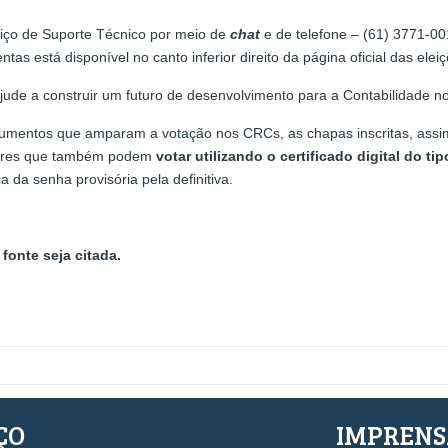
viço de Suporte Técnico por meio de
chat
e de telefone – (61) 3771-00
tas está disponível no canto inferior direito da página oficial das el
ajude a construir um futuro de desenvolvimento para a Contabilidade no
documentos que amparam a votação nos CRCs, as chapas inscritas, ass
itores que também podem
votar utilizando o certificado digital do ti
 da senha provisória pela definitiva.
fonte seja citada.
ÇO
IMPREN