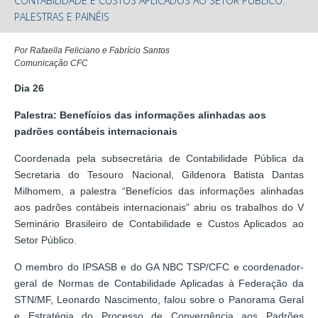
CONTABILIDADE E CUSTOS APLICADOS AO SETOR PÚBLICO:
PALESTRAS E PAINÉIS
Por Rafaella Feliciano e Fabrício Santos
Comunicação CFC
Dia 26
Palestra: Benefícios das informações alinhadas aos
padrões contábeis internacionais
Coordenada pela subsecretária de Contabilidade Pública da
Secretaria do Tesouro Nacional, Gildenora Batista Dantas
Milhomem, a palestra “Benefícios das informações alinhadas
aos padrões contábeis internacionais” abriu os trabalhos do V
Seminário Brasileiro de Contabilidade e Custos Aplicados ao
Setor Público.
O membro do IPSASB e do GA NBC TSP/CFC e coordenador-
geral de Normas de Contabilidade Aplicadas à Federação da
STN/MF, Leonardo Nascimento, falou sobre o Panorama Geral
e Estratégia do Processo de Convergência aos Padrões