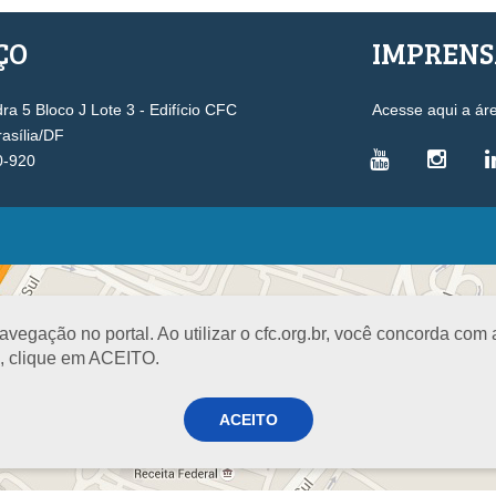
ÇO
IMPREN
a 5 Bloco J Lote 3 - Edifício CFC
Acesse aqui a ár
rasília/DF
0-920
VICE-PRESIDÊNCIAS
Administrativa
L
Controle Interno
D
egação no portal. Ao utilizar o cfc.org.br, você concorda com
Desenvolvimento Profissional
R
a, clique em ACEITO.
Governança e Gestão Estratégica
N
Fiscalização, Ética e Disciplina
I
ACEITO
Técnica
S
Registro
PROJETOS E PROGRAMAS
A