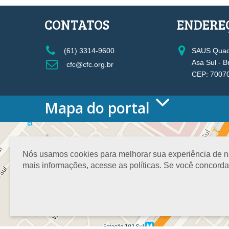
CONTATOS
ENDERE
(61) 3314-9600
SAUS Quadr
Asa Sul - B
cfc@cfc.org.br
CEP: 7007
Mapa do portal
HOME
O CONSELHO
Conselho Diretor
Nós usamos cookies para melhorar sua experiência de nav
Nossa Sede
mais informações, acesse as políticas. Se você concord
Planejamento
Organograma
Medalha João Lyra
Presidentes do CFC – Gestões anteriores
PRESIDÊNCIA