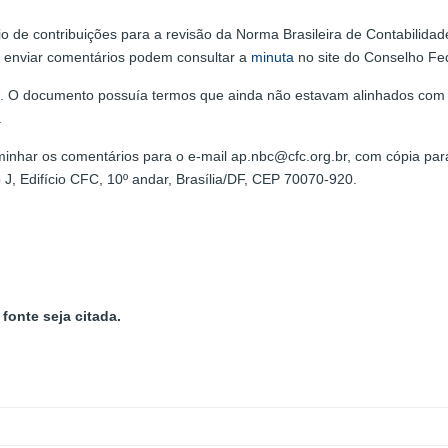
vio de contribuições para a revisão da Norma Brasileira de Contabilid
 enviar comentários podem consultar a
minuta
no site do Conselho Fed
nal. O documento possuía termos que ainda não estavam alinhados co
.
inhar os comentários para o e-mail ap.nbc@cfc.org.br, com cópia pa
 J, Edifício CFC, 10º andar, Brasília/DF, CEP 70070-920.
fonte seja citada.