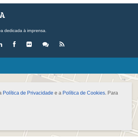
SA
ea dedicada à imprensa.
LEGISLAÇÃO
eis
ecretos-Lei
 a
Política de Privacidade
e a
Política de Cookies
. Para
esoluções
ormas Brasileiras de Contabilidade
nstruções Normativas
úmulas
NOTÍCIAS
gência de Notícias