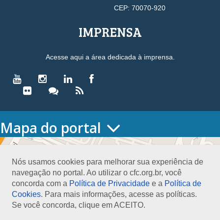
CEP: 70070-920
IMPRENSA
Acesse aqui a área dedicada à imprensa.
Mapa do portal
HOME
O CONSELHO
Nós usamos cookies para melhorar sua experiência de
Conselho Diretor
navegação no portal. Ao utilizar o cfc.org.br, você
Nossa Sede
concorda com a
Política de Privacidade
e a
Política de
Planejamento
Cookies
. Para mais informações, acesse as políticas.
Organograma
Se você concorda, clique em ACEITO.
Medalha João Lyra
Presidentes do CFC – Gestões anteriores