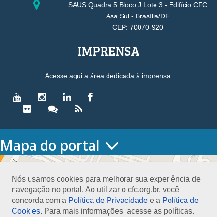
SAUS Quadra 5 Bloco J Lote 3 - Edifício CFC
Asa Sul - Brasília/DF
CEP: 70070-920
IMPRENSA
Acesse aqui a área dedicada à imprensa.
Mapa do portal
HOME
O CONSELHO
Nós usamos cookies para melhorar sua experiência de
Conselho Diretor
navegação no portal. Ao utilizar o cfc.org.br, você
Nossa Sede
concorda com a
Política de Privacidade
e a
Política de
Planejamento
Cookies
. Para mais informações, acesse as políticas.
Organograma