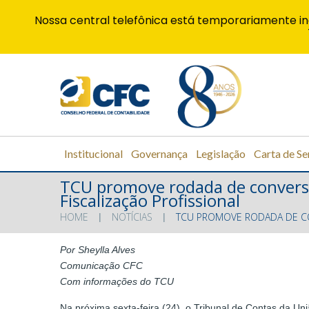
Nossa central telefônica está temporariamente in
Institucional
Governança
Legislação
Carta de Se
TCU promove rodada de convers
Fiscalização Profissional
HOME
NOTÍCIAS
TCU PROMOVE RODADA DE C
Por Sheylla Alves
Comunicação CFC
Com informações do TCU
Na próxima sexta-feira (24), o Tribunal de Contas da U