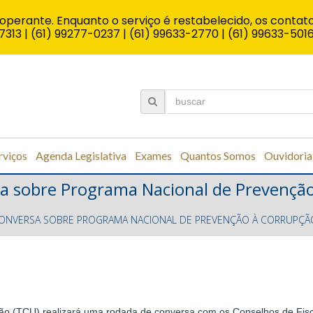
operante. Enquanto o serviço é restabelecido, os contato
7313 | (61) 99277-0237 | (61) 99633-2770 | (61) 99633-501
rviços
Agenda Legislativa
Exames
Quantos Somos
Ouvidoria
a sobre Programa Nacional de Prevençã
ONVERSA SOBRE PROGRAMA NACIONAL DE PREVENÇÃO À CORRUPÇÃO
nião (TCU) realizará uma rodada de conversa com os Conselhos de Fisc