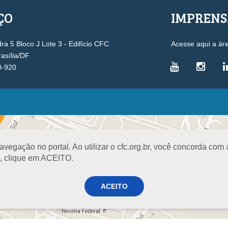
ÇO
IMPREN
a 5 Bloco J Lote 3 - Edifício CFC
Acesse aqui a ár
rasília/DF
0-920
VICE-PRESIDÊNCIAS
Administrativa
L
Controle Interno
D
egação no portal. Ao utilizar o cfc.org.br, você concorda com
Desenvolvimento Profissional
R
a, clique em ACEITO.
Governança e Gestão Estratégica
N
Fiscalização, Ética e Disciplina
I
ACEITO
Técnica
S
Registro
PROJETOS E PROGRAMAS
A
Excelência na Contabilidade
R