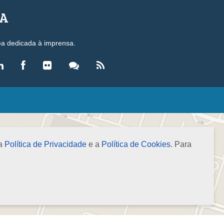
SA
ea dedicada à imprensa.
LEGISLAÇÃO
eis
ecretos-Lei
 a
Política de Privacidade
e a
Política de Cookies
. Para
esoluções
ormas Brasileiras de Contabilidade
nstruções Normativas
úmulas
NOTÍCIAS
gência de Notícias
evista Brasileira de Contabilidade (RBC)