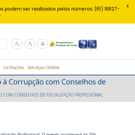
X
s podem ser realizados pelos números: (61) 99127-
6
Licitações
Serviços Online
o à Corrupção com Conselhos de
 COM CONSELHOS DE FISCALIZAÇÃO PROFISSIONAL
alização Profissional. O evento acontecerá às 15h