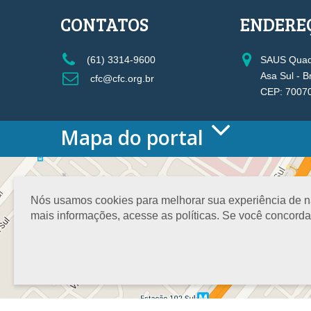
CONTATOS
ENDERE
(61) 3314-9600
SAUS Quadr
Asa Sul - B
cfc@cfc.org.br
CEP: 7007
Mapa do portal
HOME
O CONSELHO
Conselho Diretor
Nós usamos cookies para melhorar sua experiência de nav
Nossa Sede
mais informações, acesse as políticas. Se você concord
Planejamento
Organograma
Medalha João Lyra
Presidentes do CFC – Gestões anteriores
PRESIDÊNCIA
O Presidente