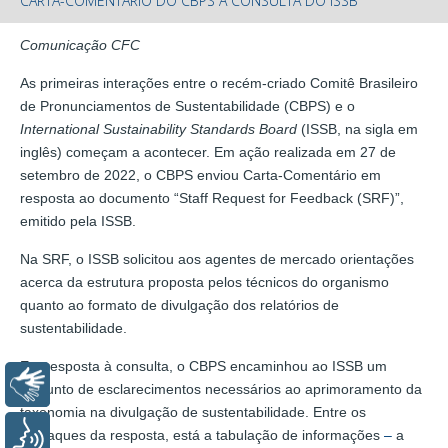
CARTA-COMENTÁRIO DO CBPS À CONSULTA DO ISSB
Comunicação CFC
As primeiras interações entre o recém-criado Comitê Brasileiro
de Pronunciamentos de Sustentabilidade (CBPS) e o
International Sustainability Standards Board
(ISSB, na sigla em
inglês) começam a acontecer. Em ação realizada em 27 de
setembro de 2022, o CBPS enviou Carta-Comentário em
resposta ao documento “Staff Request for Feedback (SRF)”,
emitido pela ISSB.
Na SRF, o ISSB solicitou aos agentes de mercado orientações
acerca da estrutura proposta pelos técnicos do organismo
quanto ao formato de divulgação dos relatórios de
sustentabilidade.
Em resposta à consulta, o CBPS encaminhou ao ISSB um
Libras
conjunto de esclarecimentos necessários ao aprimoramento da
taxonomia na divulgação de sustentabilidade. Entre os
Voz
destaques da resposta, está a tabulação de informações
–
a