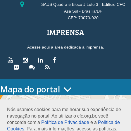
SAUS Quadra 5 Bloco J Lote 3 - Edifício CFC
Asa Sul - Brasília/DF
CEP: 70070-920
IMPRENSA
Acesse aqui a área dedicada à imprensa.
Mapa do portal
HOME
O CONSELHO
Nós usamos cookies para melhorar sua experiência de
Conselho Diretor
navegação no portal. Ao utilizar o cfc.org.br, você
Nossa Sede
concorda com a
Política de Privacidade
e a
Política de
Planejamento
Cookies
. Para mais informações, acesse as políticas.
Organograma