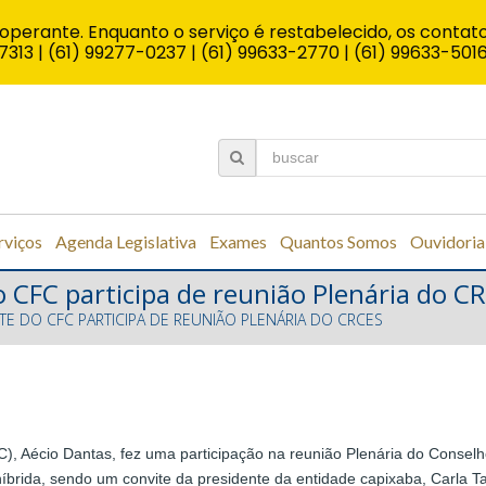
operante. Enquanto o serviço é restabelecido, os contato
7313 | (61) 99277-0237 | (61) 99633-2770 | (61) 99633-501
rviços
Agenda Legislativa
Exames
Quantos Somos
Ouvidoria
 CFC participa de reunião Plenária do C
TE DO CFC PARTICIPA DE REUNIÃO PLENÁRIA DO CRCES
), Aécio Dantas, fez uma participação na reunião Plenária do Conselh
híbrida, sendo um convite da presidente da entidade capixaba, Carla T