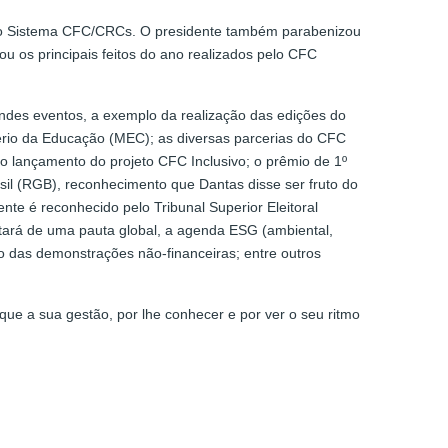
odo o Sistema CFC/CRCs. O presidente também parabenizou
u os principais feitos do ano realizados pelo CFC
andes eventos, a exemplo da realização das edições do
stério da Educação (MEC); as diversas parcerias do CFC
o lançamento do projeto CFC Inclusivo; o prêmio de 1º
sil (RGB), reconhecimento que Dantas disse ser fruto do
nte é reconhecido pelo Tribunal Superior Eleitoral
atará de uma pauta global, a agenda ESG (ambiental,
ão das demonstrações não-financeiras; entre outros
ue a sua gestão, por lhe conhecer e por ver o seu ritmo