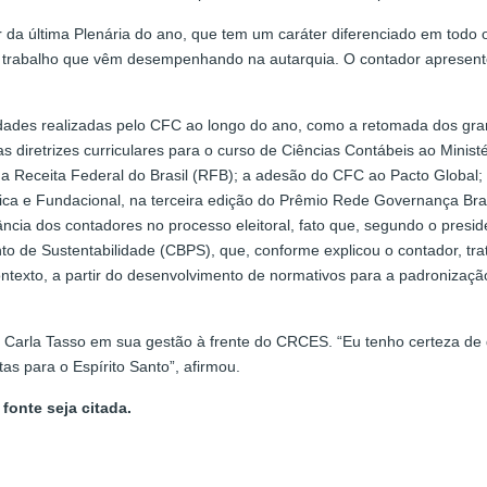
par da última Plenária do ano, que tem um caráter diferenciado em t
lo trabalho que vêm desempenhando na autarquia. O contador apresento
ividades realizadas pelo CFC ao longo do ano, como a retomada dos gr
s diretrizes curriculares para o curso de Ciências Contábeis ao Mini
 a Receita Federal do Brasil (RFB); a adesão do CFC ao Pacto Global; 
quica e Fundacional, na terceira edição do Prêmio Rede Governança Bra
cia dos contadores no processo eleitoral, fato que, segundo o preside
to de Sustentabilidade (CBPS), que, conforme explicou o contador, tr
ontexto, a partir do desenvolvimento de normativos para a padronizaç
r Carla Tasso em sua gestão à frente do CRCES. “Eu tenho certeza de q
tas para o Espírito Santo”, afirmou.
fonte seja citada.