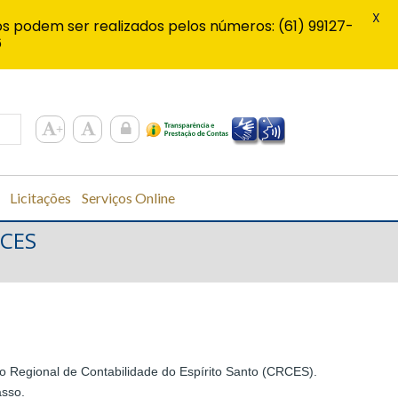
X
s podem ser realizados pelos números: (61) 99127-
6
Licitações
Serviços Online
RCES
o Regional de Contabilidade do Espírito Santo (CRCES).
asso.