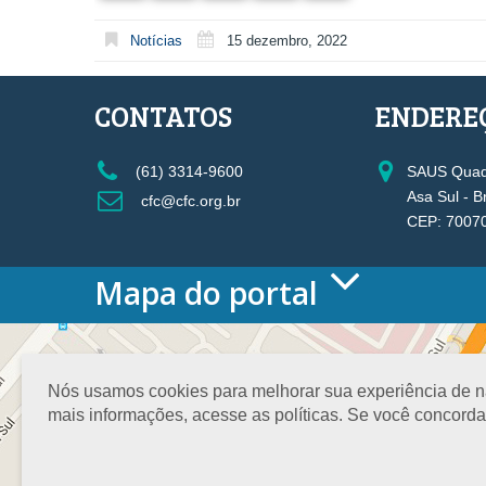
Notícias
15 dezembro, 2022
CONTATOS
ENDERE
(61) 3314-9600
SAUS Quadr
Asa Sul - B
cfc@cfc.org.br
CEP: 7007
Mapa do portal
HOME
O CONSELHO
Conselho Diretor
Nós usamos cookies para melhorar sua experiência de nav
Nossa Sede
mais informações, acesse as políticas. Se você concord
Planejamento
Organograma
Medalha João Lyra