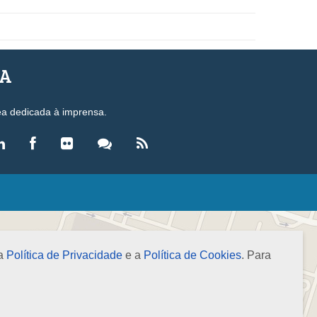
SA
ea dedicada à imprensa.
LEGISLAÇÃO
eis
ecretos-Lei
 a
Política de Privacidade
e a
Política de Cookies
. Para
esoluções
ormas Brasileiras de Contabilidade
nstruções Normativas
úmulas