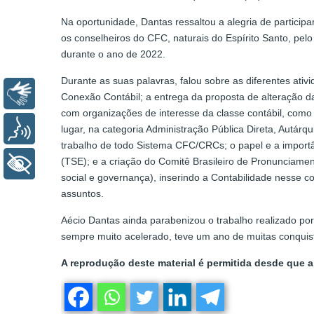
Na oportunidade, Dantas ressaltou a alegria de partici
os conselheiros do CFC, naturais do Espírito Santo, pe
durante o ano de 2022.
Durante as suas palavras, falou sobre as diferentes at
Libras
Conexão Contábil; a entrega da proposta de alteração da
com organizações de interesse da classe contábil, como
Voz
lugar, na categoria Administração Pública Direta, Autár
trabalho de todo Sistema CFC/CRCs; o papel e a importân
(TSE); e a criação do Comitê Brasileiro de Pronunciamen
+ Acessibilidade
social e governança), inserindo a Contabilidade nesse c
assuntos.
Aécio Dantas ainda parabenizou o trabalho realizado po
sempre muito acelerado, teve um ano de muitas conquis
A reprodução deste material é permitida desde que a 