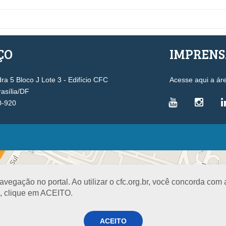
ÇO
IMPREN
a 5 Bloco J Lote 3 - Edifício CFC
Acesse aqui a ár
rasília/DF
0-920
VICE-PRESIDÊNCIAS
Administrativa
L
Controle Interno
D
egação no portal. Ao utilizar o cfc.org.br, você concorda com
Desenvolvimento Profissional
R
a, clique em ACEITO.
Governança e Gestão Estratégica
N
Fiscalização, Ética e Disciplina
I
ACEITO
Técnica
S