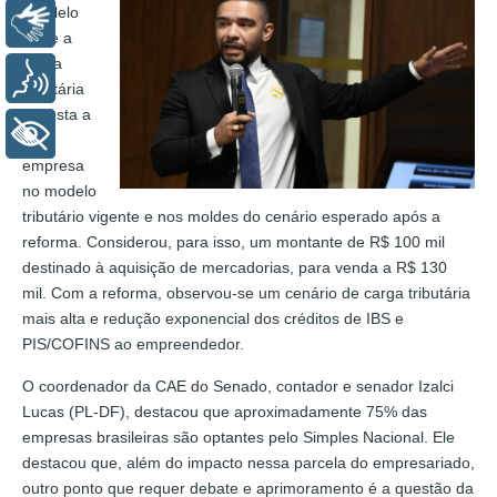
paralelo
Libras
entre a
carga
Voz
tributária
imposta a
+ Acessibilidade
uma
empresa
no modelo
tributário vigente e nos moldes do cenário esperado após a
reforma. Considerou, para isso, um montante de R$ 100 mil
destinado à aquisição de mercadorias, para venda a R$ 130
mil. Com a reforma, observou-se um cenário de carga tributária
mais alta e redução exponencial dos créditos de IBS e
PIS/COFINS ao empreendedor.
O coordenador da CAE do Senado, contador e senador Izalci
Lucas (PL-DF), destacou que aproximadamente 75% das
empresas brasileiras são optantes pelo Simples Nacional. Ele
destacou que, além do impacto nessa parcela do empresariado,
outro ponto que requer debate e aprimoramento é a questão da