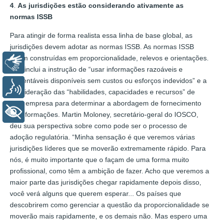
4
.
As jurisdições estão considerando ativamente as
normas ISSB
Para atingir de forma realista essa linha de base global, as
jurisdições devem adotar as normas ISSB. As normas ISSB
foram construídas em proporcionalidade, relevos e orientações.
Libras
Isso inclui a instrução de “usar informações razoáveis ​​e
sustentáveis ​​disponíveis sem custos ou esforços indevidos” e a
Voz
consideração das “habilidades, capacidades e recursos” de
uma empresa para determinar a abordagem de fornecimento
+ Acessibilidade
de informações. Martin Moloney, secretário-geral do IOSCO,
deu sua perspectiva sobre como pode ser o processo de
adoção regulatória. “Minha sensação é que veremos várias
jurisdições líderes que se moverão extremamente rápido. Para
nós, é muito importante que o façam de uma forma muito
profissional, como têm a ambição de fazer. Acho que veremos a
maior parte das jurisdições chegar rapidamente depois disso,
você verá alguns que querem esperar... Os países que
descobrirem como gerenciar a questão da proporcionalidade se
moverão mais rapidamente, e os demais não. Mas espero uma