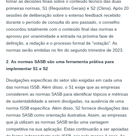
tomar as decisões finais sobre o conteúdo técnico das duas
primeiras normas, S1 (Requisitos Gerais) e S2 (Clima). Após 20
sessões de deliberação sobre o extenso feedback recebido
durante o período de consulta do ano passado, o conselho
concordou totalmente com o conteúdo final das normas e
aprovou por unanimidade a entrada na próxima fase de
definição, a redação e o processo formal de "votação". As
normas serão emitidas no fim do segundo trimestre de 2023.
2
.
As normas SASB são uma ferramenta prática para
implementar S1 e S2
Divulgações específicas do setor são exigidas em cada uma
das normas ISSB. Além disso, o S1 exige que as empresas
considerem as normas SASB para identificar tópicos e métricas
de sustentabilidade a serem divulgadas, na ausência de uma
norma ISSB específica. Além disso, S2 fornece divulgações das
normas SASB como orientação ilustrativa. Assim, as empresas
que já utilizam as normas SASB terão uma vantagem
competitiva na sua aplicação. Estas continuarão a ser apoiadas
de forma independente pelo ISSB, por pelo menos 4 anos. Ao