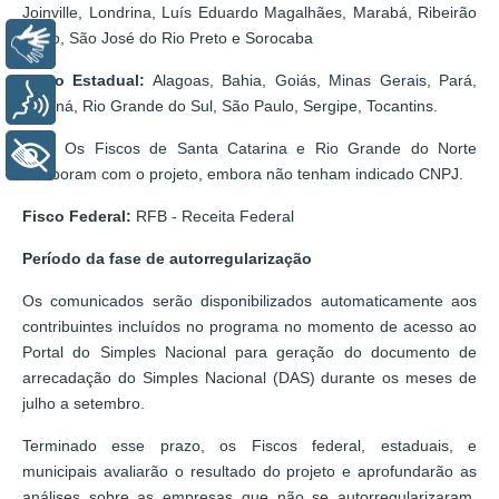
Joinville, Londrina, Luís Eduardo Magalhães, Marabá, Ribeirão
Preto, São José do Rio Preto e Sorocaba
Libras
Fisco Estadual:
Alagoas, Bahia, Goiás, Minas Gerais, Pará,
Voz
Paraná, Rio Grande do Sul, São Paulo, Sergipe, Tocantins.
Obs: Os Fiscos de Santa Catarina e Rio Grande do Norte
+ Acessibilidade
colaboram com o projeto, embora não tenham indicado CNPJ.
Fisco Federal:
RFB - Receita Federal
Período da fase de autorregularização
Os comunicados serão disponibilizados automaticamente aos
contribuintes incluídos no programa no momento de acesso ao
Portal do Simples Nacional para geração do documento de
arrecadação do Simples Nacional (DAS) durante os meses de
julho a setembro.
Terminado esse prazo, os Fiscos federal, estaduais, e
municipais avaliarão o resultado do projeto e aprofundarão as
análises sobre as empresas que não se autorregularizaram,