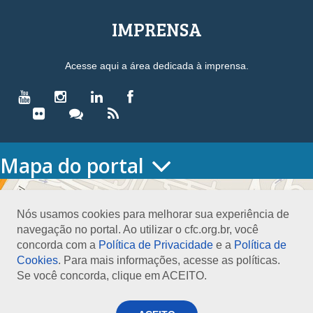
IMPRENSA
Acesse aqui a área dedicada à imprensa.
Mapa do portal
HOME
O CONSELHO
Nós usamos cookies para melhorar sua experiência de
Conselho Diretor
navegação no portal. Ao utilizar o cfc.org.br, você
Nossa Sede
concorda com a
Política de Privacidade
e a
Política de
Planejamento
Cookies
. Para mais informações, acesse as políticas.
Organograma
Se você concorda, clique em ACEITO.
Medalha João Lyra
Presidentes do CFC – Gestões anteriores