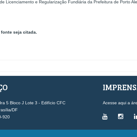
de Licenciamento e Regularização Fundiária da Prefeitura de Porto Ale
fonte seja citada.
ÇO
IMPREN
a 5 Bloco J Lote 3 - Edifício CFC
Acesse aqui a ár
rasília/DF
0-920