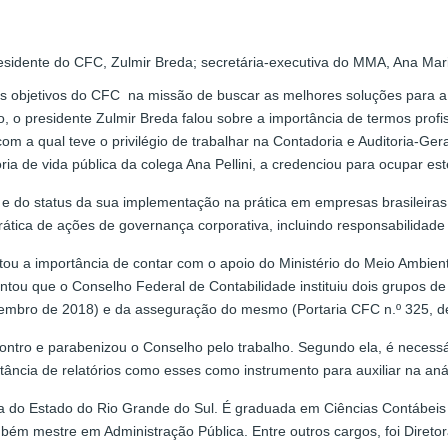
esidente do CFC, Zulmir Breda; secretária-executiva do MMA, Ana Maria 
 objetivos do CFC na missão de buscar as melhores soluções para a 
, o presidente Zulmir Breda falou sobre a importância de termos prof
com a qual teve o privilégio de trabalhar na Contadoria e Auditoria-G
ória de vida pública da colega Ana Pellini, a credenciou para ocupar e
e do status da sua implementação na prática em empresas brasileiras
tica de ações de governança corporativa, incluindo responsabilidade 
tou a importância de contar com o apoio do Ministério do Meio Ambie
ou que o Conselho Federal de Contabilidade instituiu dois grupos de
setembro de 2018) e da asseguração do mesmo (Portaria CFC n.º 325, 
contro e parabenizou o Conselho pelo trabalho. Segundo ela, é necess
ância de relatórios como esses como instrumento para auxiliar na anál
enda do Estado do Rio Grande do Sul. É graduada em Ciências Contábei
ém mestre em Administração Pública. Entre outros cargos, foi Diretor