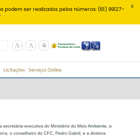
X
s podem ser realizados pelos números: (61) 99127-
6
Licitações
Serviços Online
da secretária-executiva do Ministério do Meio Ambiente, a
rra; o conselheiro do CFC, Pedro Gabril; e a diretora