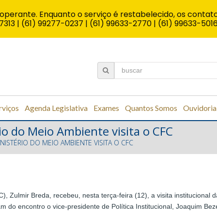
operante. Enquanto o serviço é restabelecido, os contato
7313 | (61) 99277-0237 | (61) 99633-2770 | (61) 99633-501
rviços
Agenda Legislativa
Exames
Quantos Somos
Ouvidoria
io do Meio Ambiente visita o CFC
NISTÉRIO DO MEIO AMBIENTE VISITA O CFC
 Zulmir Breda, recebeu, nesta terça-feira (12), a visita institucional 
 do encontro o vice-presidente de Política Institucional, Joaquim Beze