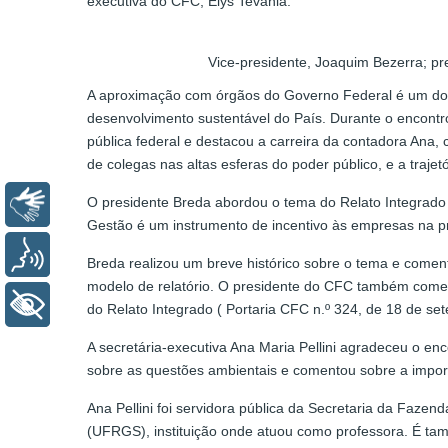
executiva do CFC, Elys Tevania.
Vice-presidente, Joaquim Bezerra; pr
A aproximação com órgãos do Governo Federal é um dos
desenvolvimento sustentável do País. Durante o encontro
pública federal e destacou a carreira da contadora Ana, 
de colegas nas altas esferas do poder público, e a trajet
O presidente Breda abordou o tema do Relato Integrado 
Libras
Gestão é um instrumento de incentivo às empresas na prá
Voz
Breda realizou um breve histórico sobre o tema e comen
modelo de relatório. O presidente do CFC também coment
+ Acessibilidade
do Relato Integrado ( Portaria CFC n.º 324, de 18 de 
A secretária-executiva Ana Maria Pellini agradeceu o en
sobre as questões ambientais e comentou sobre a import
Ana Pellini foi servidora pública da Secretaria da Faz
(UFRGS), instituição onde atuou como professora. É tamb