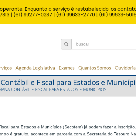
operante. Enquanto o serviço é restabelecido, os contato
7313 | (61) 99277-0237 | (61) 99633-2770 | (61) 99633-501
rviços
Agenda Legislativa
Exames
Quantos Somos
Ouvidoria
 Contábil e Fiscal para Estados e Municíp
SEMANA CONTÁBIL E FISCAL PARA ESTADOS E MUNICÍPIOS
Fiscal para Estados e Municípios (Secofem) já podem fazer a inscrição.
ontro é gratuito, acontece em parceria com a Secretaria do Tesouro 