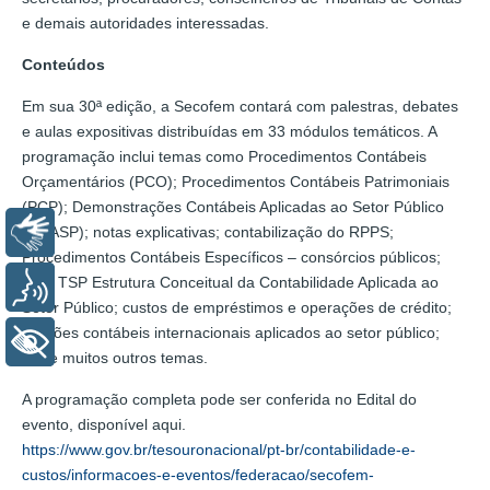
e demais autoridades interessadas.
Conteúdos
Em sua 30ª edição, a Secofem contará com palestras, debates
e aulas expositivas distribuídas em 33 módulos temáticos. A
programação inclui temas como Procedimentos Contábeis
Orçamentários (PCO); Procedimentos Contábeis Patrimoniais
(PCP); Demonstrações Contábeis Aplicadas ao Setor Público
(DCASP); notas explicativas; contabilização do RPPS;
Libras
Procedimentos Contábeis Específicos – consórcios públicos;
NBC TSP Estrutura Conceitual da Contabilidade Aplicada ao
Voz
Setor Público; custos de empréstimos e operações de crédito;
padrões contábeis internacionais aplicados ao setor público;
+ Acessibilidade
entre muitos outros temas.
A programação completa pode ser conferida no Edital do
evento, disponível aqui.
https://www.gov.br/tesouronacional/pt-br/contabilidade-e-
custos/informacoes-e-eventos/federacao/secofem-