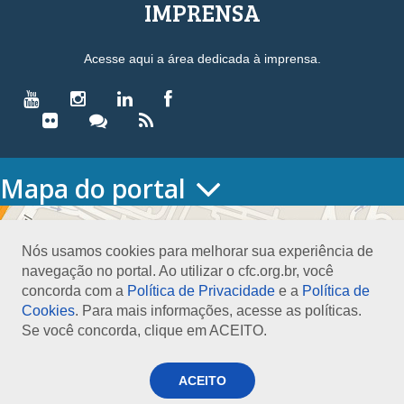
IMPRENSA
Acesse aqui a área dedicada à imprensa.
Mapa do portal
HOME
O CONSELHO
Nós usamos cookies para melhorar sua experiência de
Conselho Diretor
navegação no portal. Ao utilizar o cfc.org.br, você
Nossa Sede
concorda com a
Política de Privacidade
e a
Política de
Planejamento
Cookies
. Para mais informações, acesse as políticas.
Organograma
Se você concorda, clique em ACEITO.
Medalha João Lyra
Presidentes do CFC – Gestões anteriores
PRESIDÊNCIA
ACEITO
O Presidente