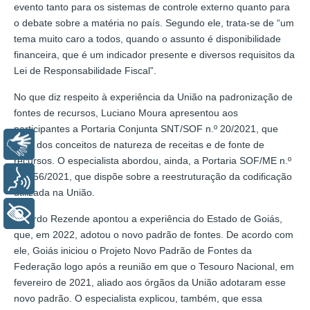
evento tanto para os sistemas de controle externo quanto para
o debate sobre a matéria no país. Segundo ele, trata-se de “um
tema muito caro a todos, quando o assunto é disponibilidade
financeira, que é um indicador presente e diversos requisitos da
Lei de Responsabilidade Fiscal”.
No que diz respeito à experiência da União na padronização de
fontes de recursos, Luciano Moura apresentou aos
participantes a Portaria Conjunta SNT/SOF n.º 20/2021, que
Libras
trata dos conceitos de natureza de receitas e de fonte de
recursos. O especialista abordou, ainda, a Portaria SOF/ME n.º
14.956/2021, que dispõe sobre a reestruturação da codificação
Voz
utilizada na União.
+ Acessibilidade
Ricardo Rezende apontou a experiência do Estado de Goiás,
que, em 2022, adotou o novo padrão de fontes. De acordo com
ele, Goiás iniciou o Projeto Novo Padrão de Fontes da
Federação logo após a reunião em que o Tesouro Nacional, em
fevereiro de 2021, aliado aos órgãos da União adotaram esse
novo padrão. O especialista explicou, também, que essa